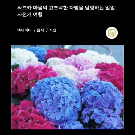
와즈카 마을의 고즈넉한 차밭을 탐방하는 일일
자전거 여행
액티비티
음식
자연