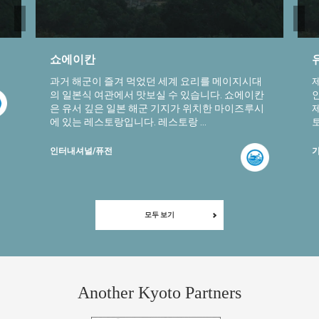
쇼에이칸
과거 해군이 즐겨 먹었던 세계 요리를 메이지시대
의 일본식 여관에서 맛보실 수 있습니다. 쇼에이칸
은 유서 깊은 일본 해군 기지가 위치한 마이즈루시
에 있는 레스토랑입니다. 레스토랑 ...
토
인터내셔널/퓨전
기
모두 보기
Another Kyoto Partners