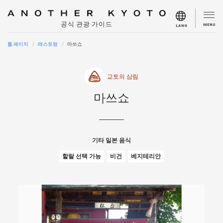
공식 관광 가이드
MENU
LANG
톱 페이지
레스토랑
마쓰쇼
교토의 삼림
마쓰쇼
기타 일본 음식
할랄 선택 가능
비건
베지테리안