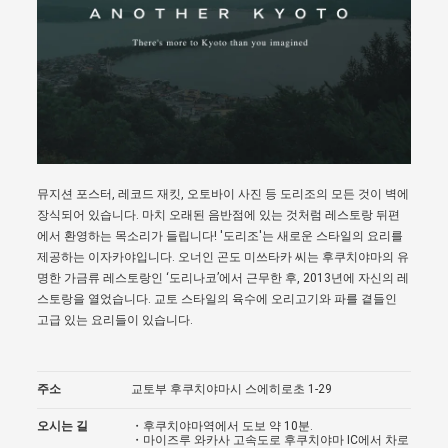
뮤지션 포스터, 레코드 재킷, 오토바이 사진 등 도리조의 모든 것이 벽에
장식되어 있습니다. 마치 오래된 음반점에 있는 것처럼 레스토랑 뒤편
에서 환영하는 목소리가 들립니다! '도리조'는 새로운 스타일의 요리를
제공하는 이자카야입니다. 오너인 곤도 미쓰타카 씨는 후쿠치야마의 유
명한 가금류 레스토랑인 ‘도리나코’에서 근무한 후, 2013년에 자신의 레
스토랑을 열었습니다. 교토 스타일의 육수에 오리고기와 파를 곁들인
고급 있는 요리들이 있습니다.
주소
교토부 후쿠치야마시 스에히로초 1-29
오시는 길
・후쿠치야마역에서 도보 약 10분.
・마이즈루 와카사 고속도로 후쿠치야마 IC에서 차로