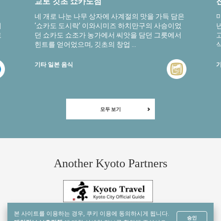
교토 깃초 쇼카도점
네 개로 나눈 나무 상자에 사계절의 맛을 가득 담은
의
‘쇼카도 도시락’ 이와시미즈 하치만구의 사승이었
로
던 쇼카도 쇼조가 농가에서 씨앗을 담던 그릇에서
힌트를 얻어었으며, 깃초의 창업 ...
식
기타 일본 음식
기
모두 보기
Another Kyoto Partners
본 사이트를 이용하는 경우, 쿠키 이용에 동의하시게 됩니다.
승인