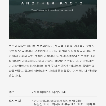
쓰루야 식당은 해산물 전문점이지만, 보라색 소바와 고대 적미 우동도
맛보실 수 있습니다. 모토이세코노 신사 뒤편의 자갈길을 따라 걷다 보
면 마치 카페와 같은 건물이 나옵니다. 또한, 레스토랑에서는 일본 3경
중 하나인 아마노하시다테의 전망도 감상할 수 있습니다. 이곳에서는
미야즈만(아마노하시다테와 접한 곳)에서 공수한 식재료로 특별한 덮
밥을 만들고 있으며, 아마노하시다테의 풍경을 즐기면서 먹기에 안성맞
춤입니다.
주소
교토부 미야즈시 나카노 848
오시는 길
・아마노하시다테역에서 택시로 약 25분.
・유람선 '아마노하시다테 부두'에서 '이치노미야 부