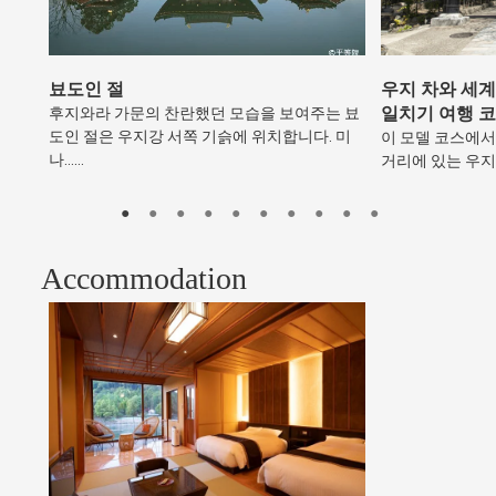
뵤도인 절
우지 차와 세
일치기 여행 
후지와라 가문의 찬란했던 모습을 보여주는 뵤
도인 절은 우지강 서쪽 기슭에 위치합니다. 미
이 모델 코스에서
나……
거리에 있는 우지
Accommodation