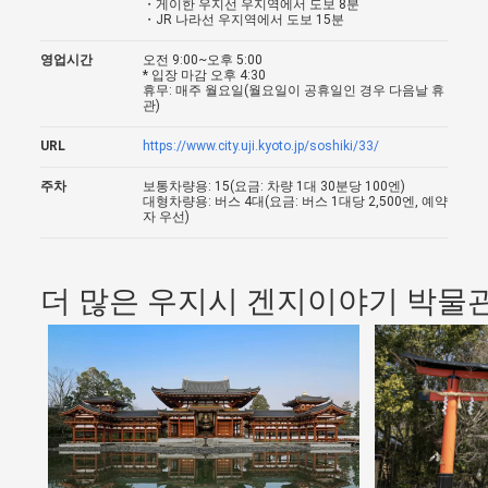
・게이한 우지선 우지역에서 도보 8분
・JR 나라선 우지역에서 도보 15분
영업시간
오전 9:00~오후 5:00
* 입장 마감 오후 4:30
휴무: 매주 월요일(월요일이 공휴일인 경우 다음날 휴
관)
URL
https://www.city.uji.kyoto.jp/soshiki/33/
주차
보통차량용: 15(요금: 차량 1대 30분당 100엔)
대형차량용: 버스 4대(요금: 버스 1대당 2,500엔, 예약
자 우선)
더 많은 우지시 겐지이야기 박물