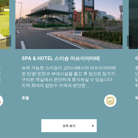
SPA & HOTEL 스이슌 마쓰이야마테
휴
숙박 가능한 스이슌이 교타나베시의 마쓰이야마테
유
로 탄생! 온천과 부대시설을 즐긴 후 엄선된 침구가
설
구비된 객실에서 편안하게 휴식하실 수 있습니다.
지역 최대의 암반수 지역과 편안한 ...
춰
호텔
독
모두 보기