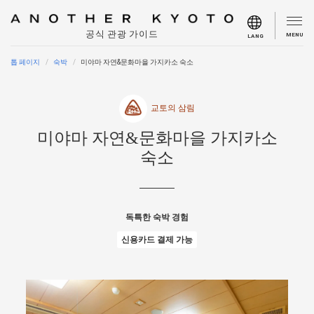
공식 관광 가이드
MENU
LANG
톱 페이지
숙박
미야마 자연&문화마을 가지카소 숙소
교토의 삼림
미야마 자연&문화마을 가지카소
숙소
독특한 숙박 경험
신용카드 결제 가능