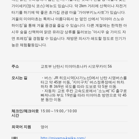
가이세키(정식 코스) 메뉴도 있습니다. 약 2km 거리에 산책이나 자전거
타기를 하기에 딱 좋은 초가집 관광 마을 ‘가야부키노사토’가 있습니다.
겨울의 미야마초는 특히나 아름다워서 눈 덮인 산에서 ‘미야마 스노슈
하이킹'을 통해 겨울 풍경을 즐길 수 있습니다. 다른 계절에는 한적한 아
시우 숲을 산책하며 맑은 유라강 상류를 둘러보는 '아시우 숲 가이드 자
연 트레킹'을 경험할 수 있습니다. 재방문 의사가 쇄도할 정도로 인기가
높은 체험활동입니다.
주소
교토부 난탄시 미야마초나카 시모무카이 56
오시는 길
・버스: JR 히요시역(사가노선)에서 난탄 시영버스를
타고 약 45분 이동, ‘지미구치' 버스정류장에서 하차.
하차 후 369번 국도를 따라 도보로 약 5분 이동.
・자동차: 교토 주칸 고속도로에서 '소노베' IC 출구로
빠져나와 부도 19번을 따라 미야마초 방면으로 약 45
분 동안 이동.
체크인/체크아웃
15:00～19:00／10:00
시간
외국어 지원
영어
URL
http://miyama-kajika.com/