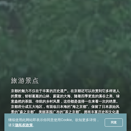
旅游景点
京都的魅力不仅在于丰富的历史遗产。在京都还可以欣赏到它多样迷人
的景致，郁郁葱葱的山林、蔚蓝的大海、随着四季更迭的溪谷之美、绿
意盎然的茶园、传统的乡村风景，这些都是值得一生来看一次的绝景。
京都府分成五大地区，有面临日本海的“海之京都”、保留了日本原始风
景的“森之京都”、美丽茶园广布的“茶之京都”、拥有丰富历史和文化遗
产的“竹之里・乙训”，以及世界级的观光都市“京都市”。在这些地区
继续使用此网站即表示你同意使用Cookie。
欲知更多详情，
里，来发掘你所不知道的“另一个京都”的神秘风貌吧！
同意
请见
隐私权政策
。