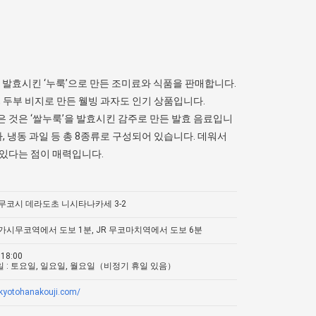
발효시킨 ‘누룩’으로 만든 조미료와 식품을 판매합니다.
, 두부 비지로 만든 웰빙 과자도 인기 상품입니다.
 것은 ‘쌀누룩’을 발효시킨 감주로 만든 발효 음료입니
아, 냉동 과일 등 총 8종류로 구성되어 있습니다. 데워서
맛있다는 점이 매력입니다.
무코시 데라도초 니시타나카세 3-2
가시무코역에서 도보 1분, JR 무코마치역에서 도보 6분
18:00
 : 토요일, 일요일, 월요일（비정기 휴일 있음）
/kyotohanakouji.com/