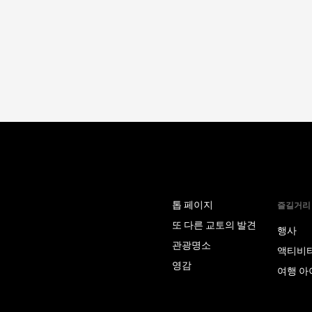
톱 페이지
즐길거리
또 다른 교토의 발견
행사
관광명소
액티비
영감
여행 아