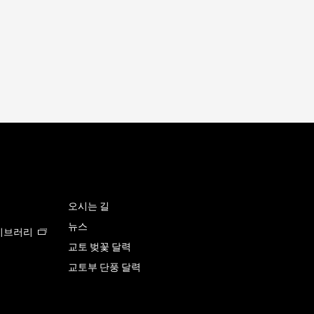
오시는 길
뉴스
이브러리
교토 벚꽃 달력
리
교토부 단풍 달력