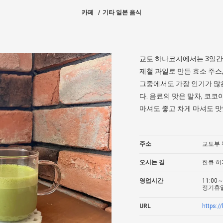
카페
기타 일본 음식
교토 하나코지에서는 3일간 
제철 과일로 만든 효소 주스
그중에서도 가장 인기가 많은
다. 음료의 맛은 말차, 코코
마셔도 좋고 차게 마셔도 
주소
교토부 
오시는 길
한큐 히
영업시간
11:00～
정기휴일
URL
https:/