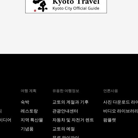
여행 계획
유용한 여행정보
언론사용
숙박
교토의 계절과 기후
사진 다운로드 라
티
레스토랑
관광안내센터
비디오 라이브러
이디어
지역 특산물
자동차 및 자전거 렌트
팜플렛
기념품
교토의 예절
무료 와이파이