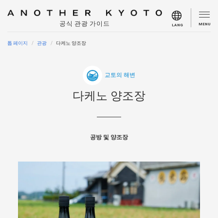
공식 관광 가이드
MENU
LANG
톱 페이지
관광
다케노 양조장
교토의 해변
다케노 양조장
공방 및 양조장