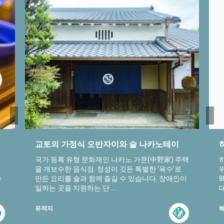
교토의 가정식 오반자이와 술 나카노테이
국가 등록 유형 문화재인 나카노 가문(中野家) 주택
을 개보수한 음식점. 정성이 깃든 특별한 ‘육수’로
나
만든 요리를 술과 함께 즐길 수 있습니다. 장애인이
8
일하는 곳을 지원하는 단 ...
대
유적지