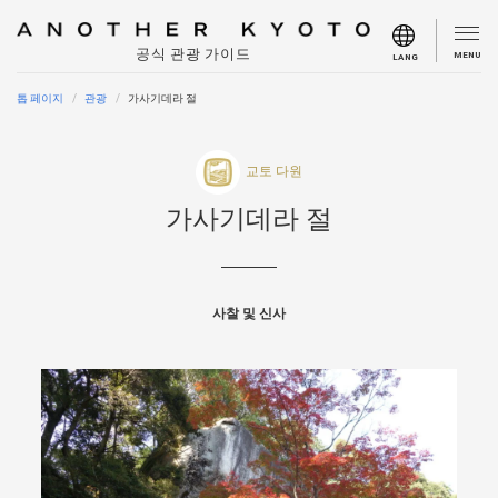
공식 관광 가이드
MENU
LANG
톱 페이지
관광
가사기데라 절
교토 다원
가사기데라 절
사찰 및 신사