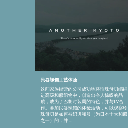
民谷螺钿工艺体验
这间家族经营的公司成功地将珍珠母贝编织
进高级和服织物中，创造出令人惊叹的品
质，成为了巴黎时装周的特色，并与LV合
作。参加民谷螺钿的体验活动，可以观察珍
珠母贝是如何被织进和服（为日本十大和服
之一）的，并 ...