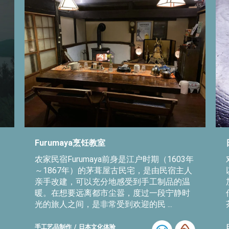
Furumaya烹饪教室
农家民宿Furumaya前身是江户时期（1603年
～1867年）的茅葺屋古民宅，是由民宿主人
亲手改建，可以充分地感受到手工制品的温
暖。在想要远离都市尘嚣，度过一段宁静时
光的旅人之间，是非常受到欢迎的民 ...
手工艺品制作
日本文化体验