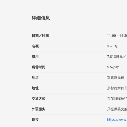
详细信息
日期／时间
11:00～16:3
名额
3～5名
费用
7,813日元
所需时间
5.5小时
地点
宰嘉庵民宿
地址
京都府舞鹤市
交通方式
在“西舞鹤站
外语服务
只提供英文
链接
https://www