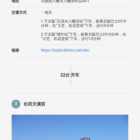
地址
京都府八幡市八幡女郎花43-1
交通方式
・电车
1.于京阪“石清水八幡宫站”下车，换乘京阪巴士约10
分钟，在“大芝、松花堂前”下车，步行5分钟
2.于京阪“樟叶站”下车，换乘京阪巴士约10分钟，在
“大芝、松花堂前”下车，步行10分钟
链接
https://kyoto-kitcho.com/en/
22分 开车
3
长冈天满宫