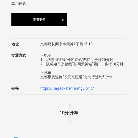
享用佳肴。
查看更多
地址
京都府长冈京市天神2丁目15-13
交通方式
・电车
1．JR东海道线“长冈京站”西口，步行20分钟
2．阪急电车京都线“长冈天神站”西口，步行10分钟
・汽车
京都纵贯道路“长冈京匝道”向北行驶约5分钟
链接
https://nagaokatenmangu.or.jp/
10分 开车