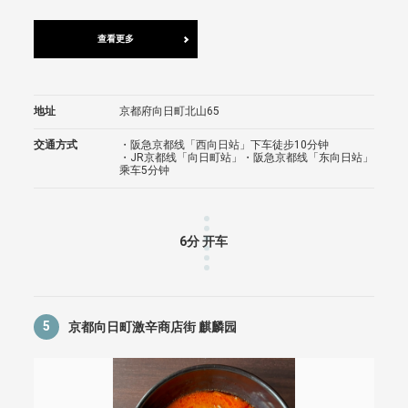
查看更多
地址
京都府向日町北山65
交通方式
・阪急京都线「西向日站」下车徒步10分钟
・JR京都线「向日町站」・阪急京都线「东向日站」
乘车5分钟
6分 开车
5
京都向日町激辛商店街 麒麟园