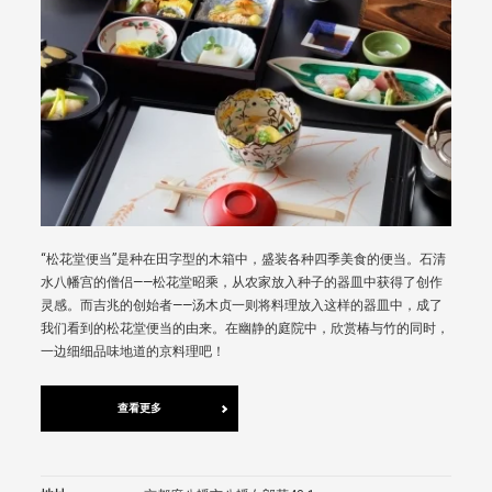
“松花堂便当”是种在田字型的木箱中，盛装各种四季美食的便当。石清
水八幡宫的僧侣——松花堂昭乘，从农家放入种子的器皿中获得了创作
灵感。而吉兆的创始者——汤木贞一则将料理放入这样的器皿中，成了
我们看到的松花堂便当的由来。在幽静的庭院中，欣赏椿与竹的同时，
一边细细品味地道的京料理吧！
查看更多