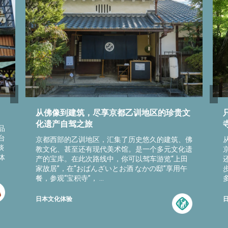
从佛像到建筑，尽享京都乙训地区的珍贵文
化遗产自驾之旅
品
台
京都西部的乙训地区，汇集了历史悠久的建筑、佛
啖
教文化、甚至还有现代美术馆。是一个多元文化遗
体
产的宝库。在此次路线中，你可以驾车游览“上田
家故居”，在“おばんざいとお酒 なかの邸”享用午
餐，参观“宝积寺”， ...
日本文化体验