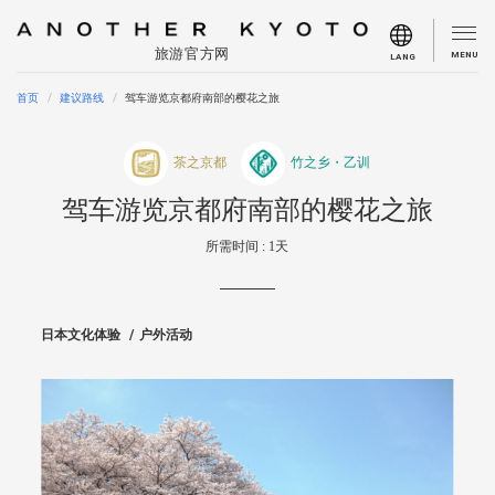
旅游官方网
MENU
LANG
首页
建议路线
驾车游览京都府南部的樱花之旅
茶之京都
竹之乡・乙训
驾车游览京都府南部的樱花之旅
所需时间 : 1天
日本文化体验
户外活动