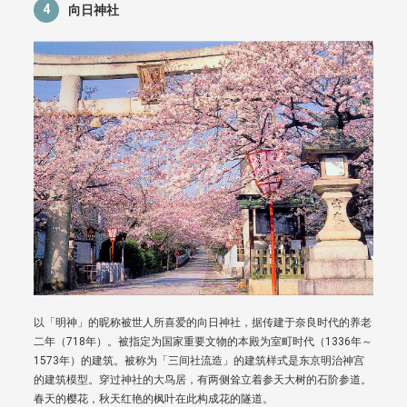
4
向日神社
以「明神」的昵称被世人所喜爱的向日神社，据传建于奈良时代的养老
二年（718年）。被指定为国家重要文物的本殿为室町时代（1336年～
1573年）的建筑。被称为「三间社流造」的建筑样式是东京明治神宫
的建筑模型。穿过神社的大鸟居，有两侧耸立着参天大树的石阶参道。
春天的樱花，秋天红艳的枫叶在此构成花的隧道。