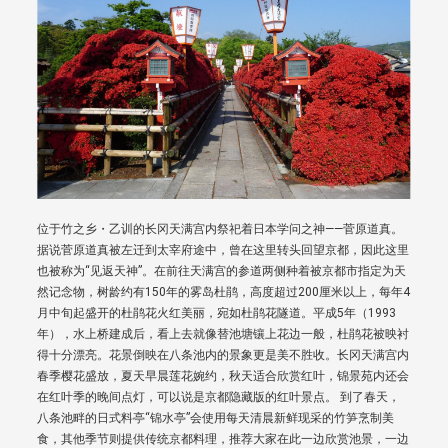
位于竹之乡・乙训的长冈天满宫内祭祀着日本学问之神——菅原道真。
据说菅原道真被左迁到太宰府途中，曾在这里转头回望京都，因此这里
也被称为“见返天神”。在前往天满宫的参道两侧种着被京都市指定为天
然记念物，树龄约有150年的雾岛杜鹃，高度超过200厘米以上，每年4
月中旬起盛开的杜鹃花火红美丽，宛如杜鹃花隧道。平成5年（1993
年），水上桥建成后，看上去就像替池塘镶上花边一般，杜鹃花被映衬
得十分漂亮。花景倒映在八条池内的景象更是美不胜收。长冈天满宫内
春季樱花盛放，夏天早晨莲花婉约，秋天适合欣赏红叶，锦景苑内还会
在红叶季的晚间点灯，可以说是京都隐藏版的红叶景点。 到了春天，
八条池畔的日式料亭“锦水亭”会使用每天清晨新鲜现采的竹笋烹制美
食，其他季节则提供传统京都料理，推荐大家在此一边欣赏池景，一边