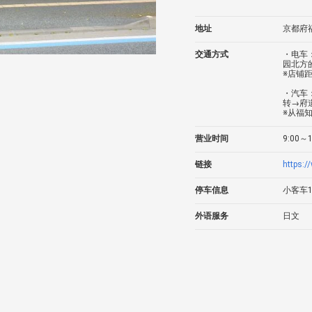
地址
京都府福
交通方式
・电车
园北方
※店铺
・汽车
转→府
※从福
营业时间
9:00～
链接
https:
停车信息
小客车
外语服务
日文