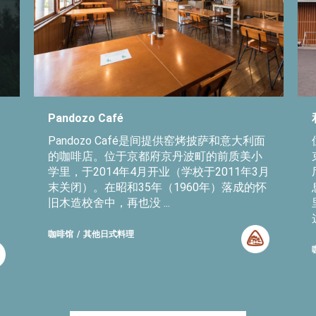
Pandozo Café
Pandozo Café是间提供窑烤披萨和意大利面
・
的咖啡店。位于京都府京丹波町的前质美小
学里，于2014年4月开业（学校于2011年3月
末关闭）。在昭和35年（1960年）落成的怀
旧木造校舍中，再也没 ...
咖啡馆
其他日式料理