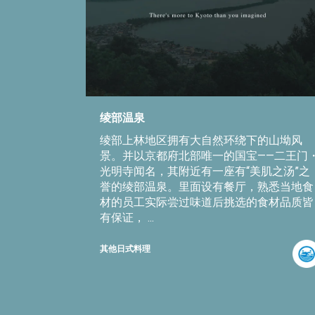
绫部温泉
绫部上林地区拥有大自然环绕下的山坳风
景。并以京都府北部唯一的国宝——二王门
光明寺闻名，其附近有一座有“美肌之汤”之
誉的绫部温泉。里面设有餐厅，熟悉当地食
材的员工实际尝过味道后挑选的食材品质皆
有保证， ...
其他日式料理