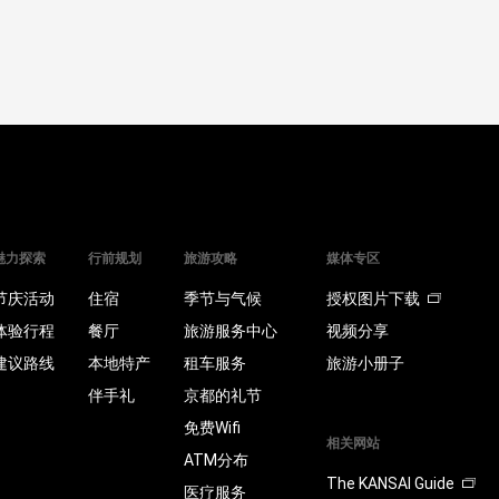
魅力探索
行前规划
旅游攻略
媒体专区
节庆活动
住宿
季节与气候
授权图片下载
体验行程
餐厅
旅游服务中心
视频分享
建议路线
本地特产
租车服务
旅游小册子
伴手礼
京都的礼节
免费Wifi
相关网站
ATM分布
The KANSAI Guide
医疗服务