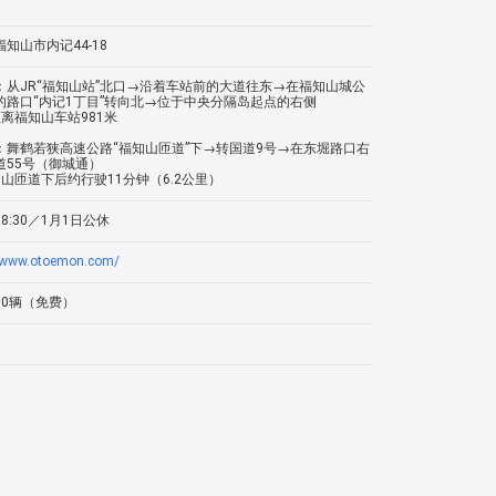
知山市内记44-18
：从JR“福知山站”北口→沿着车站前的大道往东→在福知山城公
的路口“内记1丁目”转向北→位于中央分隔岛起点的右侧
距离福知山车站981米
：舞鹤若狭高速公路“福知山匝道”下→转国道9号→在东堀路口右
道55号（御城通）
知山匝道下后约行驶11分钟（6.2公里）
18:30／1月1日公休
//www.otoemon.com/
10辆（免费）