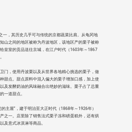
品之一，其历史几乎可与传统的京都蔬菜比肩。从龟冈地
知山之间的地区被称为丹波地区，该地区产的栗子被称
皇室的贡品送往京城，在江户时代（1603年～1867
。
卫门，使用丹波栗以及从世界各地精心挑选的栗子，做
种甜点。甜点原料中混入偏大的栗子增加口感，加上使
以及发酵奶油的风味融合出绝妙的滋味。栗子占了总重
的一道甜点。
的主屋”，建于明治至大正时代（1868年～1926年）
产之一。店里除了销售法式栗子冻和磅蛋糕外，还有烘
以及意式冰淇淋等商品。