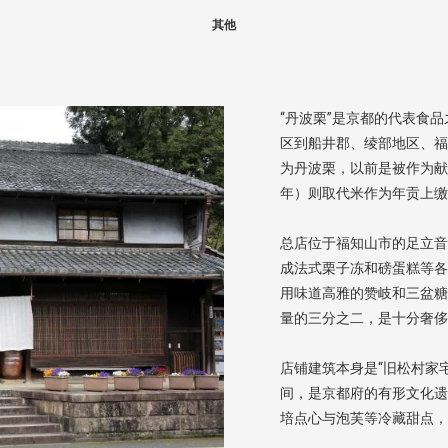
其他
“丹波栗”是京都的代表食
区到船井郡、绫部地区、福
为丹波栗，以前是被作为献给
年）则取代米作为年贡上缴
总店位于福知山市的足立音
成法式栗子冻和磅蛋糕等各
用味道高雅的赞岐和三盆糖
量的三分之二，是十分奢侈
店铺建筑本身是“旧松村家宅
间，是京都府的有形文化遗
培点心与泡芙等冷藏甜点，