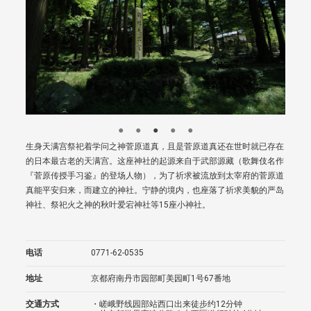
生身天满宫祭祀着学问之神菅原道真，且是菅原道真还在世时就已存在
的日本最古老的天满宫。这座神社的起源来自于武部源藏（歌舞伎名作
『菅原传授手习鉴』的登场人物），为了祈求被流放到太宰府的菅原道
真能平安归来，而建立的神社。宁静的境内，也座落了祈求美貌的严岛
神社、祭祀火之神的秋叶爱宕神社等15座小神社。
电话
0771-62-0535
地址
京都府南丹市园部町美园町1号67番地
交通方式
・嵯峨野线园部站西口出来徒步约12分钟