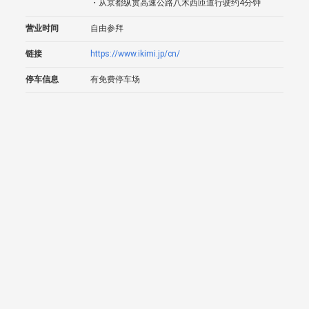
・从京都纵贯高速公路八木西匝道行驶约4分钟
营业时间
自由参拜
链接
https://www.ikimi.jp/cn/
停车信息
有免费停车场