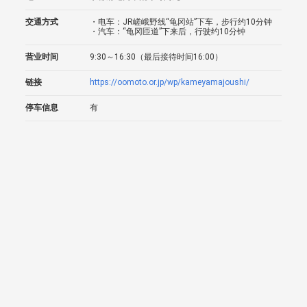
交通方式
・电车：JR嵯峨野线“龟冈站”下车，步行约10分钟
・汽车：“龟冈匝道”下来后，行驶约10分钟
营业时间
9:30～16:30（最后接待时间16:00）
链接
https://oomoto.or.jp/wp/kameyamajoushi/
停车信息
有