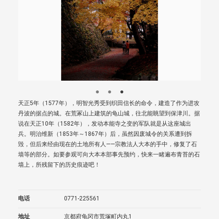
天正5年（1577年），明智光秀受到织田信长的命令，建造了作为进攻
丹波的据点的城。在荒冢山上建筑的龟山城，往北能眺望到保津川。据
说在天正10年（1582年），发动本能寺之变的军队就是从这座城出
兵。明治维新（1853年～1867年）后，虽然因废城令的关系遭到拆
毁，但后来经由现在的土地所有人——宗教法人大本的手中，修复了石
墙等的部分。如要参观可向大本本部事先预约，快来一睹遍布青苔的石
墙上，所残留下的历史痕迹吧！
电话
0771-225561
地址
京都府龟冈市荒塚町内丸1