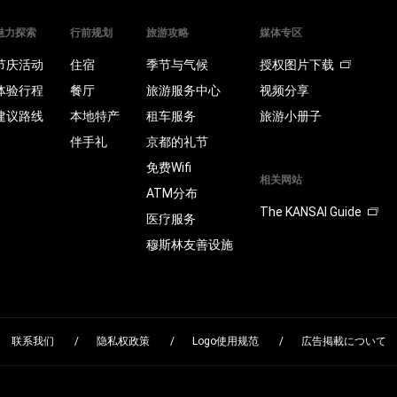
魅力探索
行前规划
旅游攻略
媒体专区
节庆活动
住宿
季节与气候
授权图片下载
体验行程
餐厅
旅游服务中心
视频分享
建议路线
本地特产
租车服务
旅游小册子
伴手礼
京都的礼节
免费Wifi
相关网站
ATM分布
The KANSAI Guide
医疗服务
穆斯林友善设施
联系我们
隐私权政策
Logo使用规范
広告掲載について