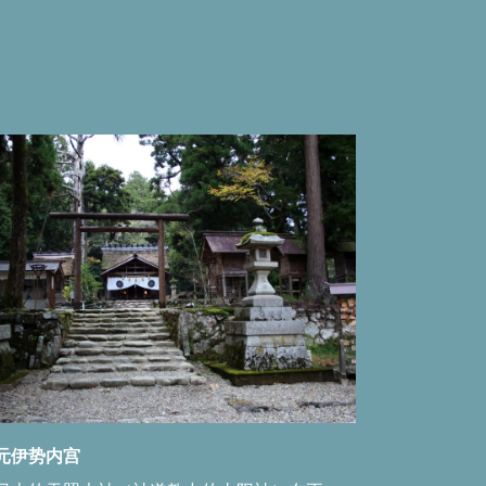
元伊势内宫