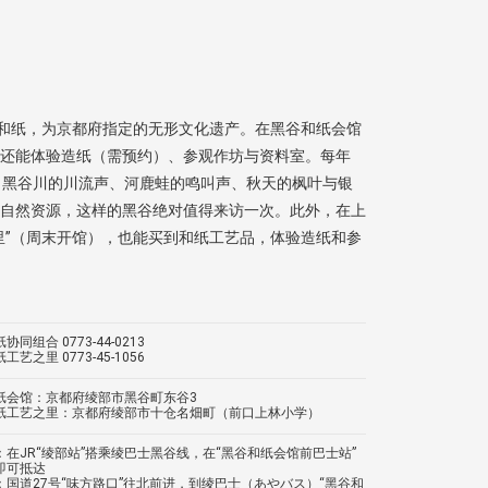
谷和纸，为京都府指定的无形文化遗产。在黑谷和纸会馆
还能体验造纸（需预约）、参观作坊与资料室。每年
。黑谷川的川流声、河鹿蛙的鸣叫声、秋天的枫叶与银
自然资源，这样的黑谷绝对值得来访一次。此外，在上
里”（周末开馆），也能买到和纸工艺品，体验造纸和参
同组合 0773-44-0213
艺之里 0773-45-1056
纸会馆：京都府绫部市黑谷町东谷3
纸工艺之里：京都府绫部市十仓名畑町（前口上林小学）
：在JR“绫部站”搭乘绫巴士黑谷线，在“黑谷和纸会馆前巴士站”
即可抵达
：国道27号“味方路口”往北前进，到绫巴士（あやバス）“黑谷和