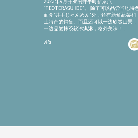
2023年9月开业的井手町新景点
“TEOTERASU IDE”。 除了可以品尝当地特
面食“井手じゃんめん”外，还有新鲜蔬菜和
土特产的销售。而且还可以一边欣赏山景，
一边品尝抹茶软冰淇淋，格外美味！ ...
其他