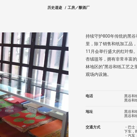
历史遗迹
工房／酿酒厂
持续守护800年传统的黑
里，除了销售和纸加工品，
11月会举行盛大的红叶祭
杏绒毯等，拥有非常丰富的
林地区的“黑谷和纸工艺之
观场内设施。
电话
黑谷和纸协
黑谷和纸工
地址
黑谷和
黑谷和
交通方式
・巴士
下车，
・汽车