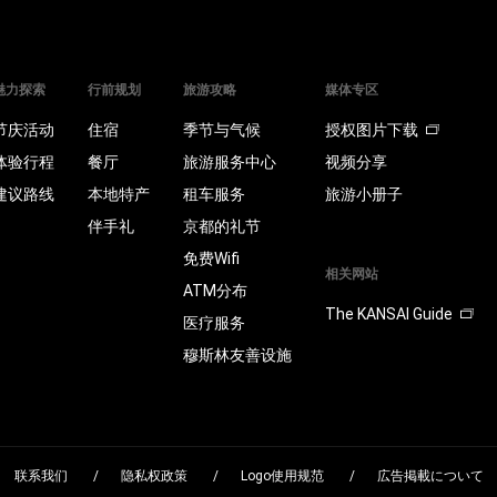
魅力探索
行前规划
旅游攻略
媒体专区
节庆活动
住宿
季节与气候
授权图片下载
体验行程
餐厅
旅游服务中心
视频分享
建议路线
本地特产
租车服务
旅游小册子
伴手礼
京都的礼节
免费Wifi
相关网站
ATM分布
The KANSAI Guide
医疗服务
穆斯林友善设施
联系我们
隐私权政策
Logo使用规范
広告掲載について