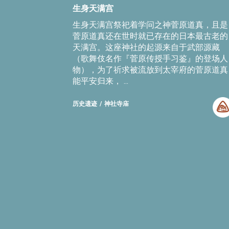
生身天满宫
生身天满宫祭祀着学问之神菅原道真，且是
菅原道真还在世时就已存在的日本最古老的
天满宫。这座神社的起源来自于武部源藏
（歌舞伎名作『菅原传授手习鉴』的登场人
物），为了祈求被流放到太宰府的菅原道真
能平安归来， ...
历史遗迹
神社寺庙