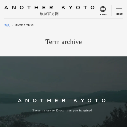
旅游官方网
MENU
LANG
首页
#Term archive
Term archive