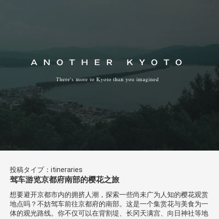
投稿タイプ：itineraries
驾车游览京都府南部的樱花之旅
想要避开京都市内的拥挤人潮，探索一些尚未广为人知的樱花观赏
地点吗？不妨驾车前往京都府的南部。这是一个集赏花与美食为一
体的观光路线。你不仅可以在背割堤、长冈天满宫、向日神社等地