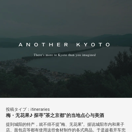
投稿タイプ：itineraries
梅・无花果♪ 探寻“茶之京都”的当地点心与美酒
提到城阳的特产，就不得不提“梅、无花果”。据说城阳市内和果子
店、面包店等都有使用这些食材制作的各式商品。于是趁着开车兜