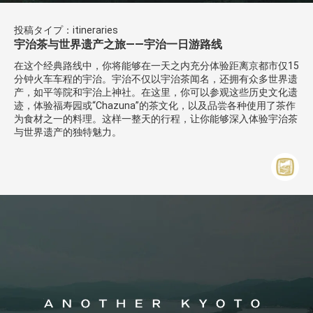
投稿タイプ：itineraries
宇治茶与世界遗产之旅——宇治一日游路线
在这个经典路线中，你将能够在一天之内充分体验距离京都市仅15
分钟火车车程的宇治。宇治不仅以宇治茶闻名，还拥有众多世界遗
产，如平等院和宇治上神社。在这里，你可以参观这些历史文化遗
迹，体验福寿园或“Chazuna”的茶文化，以及品尝各种使用了茶作
为食材之一的料理。这样一整天的行程，让你能够深入体验宇治茶
与世界遗产的独特魅力。