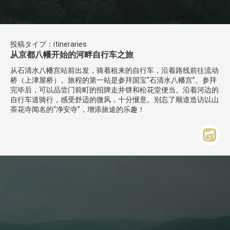
投稿タイプ：itineraries
从京都八幡开始的河畔自行车之旅
从石清水八幡宫站前出发，骑着租来的自行车，沿着路线前往流动
桥（上津屋桥）。旅程的第一站是参拜国宝“石清水八幡宫”。参拜
完毕后，可以品尝门前町的招牌走井饼和松花堂便当。沿着河边的
自行车道骑行，感受舒适的微风，十分惬意。别忘了顺道造访以山
茶花寺闻名的“净安寺”，增添旅途的乐趣！