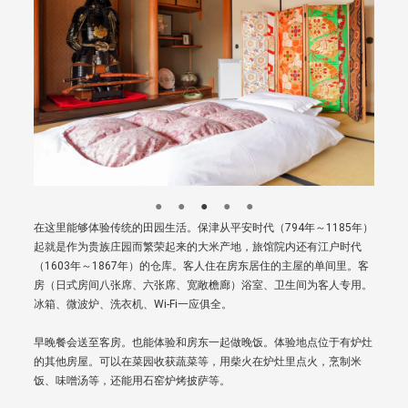
在这里能够体验传统的田园生活。保津从平安时代（794年～1185年）
起就是作为贵族庄园而繁荣起来的大米产地，旅馆院内还有江户时代
（1603年～1867年）的仓库。客人住在房东居住的主屋的单间里。客
房（日式房间八张席、六张席、宽敞檐廊）浴室、卫生间为客人专用。
冰箱、微波炉、洗衣机、Wi-Fi一应俱全。
早晚餐会送至客房。也能体验和房东一起做晚饭。体验地点位于有炉灶
的其他房屋。可以在菜园收获蔬菜等，用柴火在炉灶里点火，烹制米
饭、味噌汤等，还能用石窑炉烤披萨等。