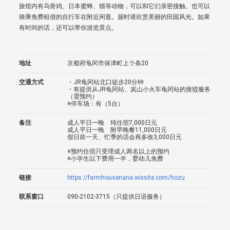
旅馆内有乌骨鸡、日本蜜蜂、猫等动物，可以和它们亲密接触。也可以
骑乘免费租借的自行车在附近闲逛。届时请欣赏美丽的田园风光。如果
有时间的话，还可以带你游览景点。
地址
京都府龟冈市保津町上ラ条20
交通方式
・JR龟冈站北口徒步20分钟
・有提供从JR龟冈站、岚山小火车龟冈站的接驳服务
（需预约）
※停车场：有（5台）
备注
成人平日一晚 纯住宿7,000日元
成人平日一晚 附早晚餐11,000日元
假日前一天、忙季的话会再多收3,000日元
※预约住宿只受理成人两名以上的预约
※小学生以下费用一半，婴幼儿免费
链接
https://farmhousenana.wixsite.com/hozu
联系窗口
090-2102-3715（只提供日语服务）