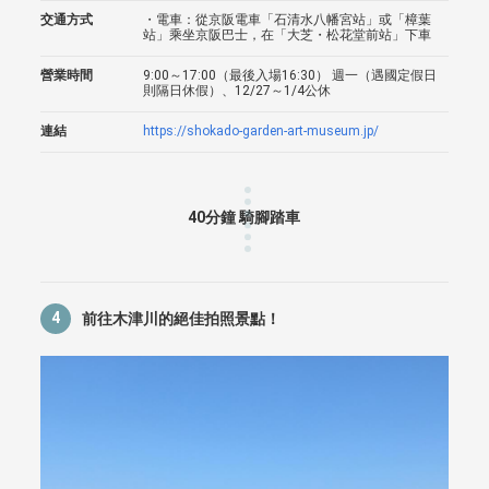
交通方式
・電車：從京阪電車「石清水八幡宮站」或「樟葉
站」乘坐京阪巴士，在「大芝・松花堂前站」下車
營業時間
9:00～17:00（最後入場16:30） 週一（遇國定假日
則隔日休假）、12/27～1/4公休
連結
https://shokado-garden-art-museum.jp/
40分鐘 騎腳踏車
4
前往木津川的絕佳拍照景點！