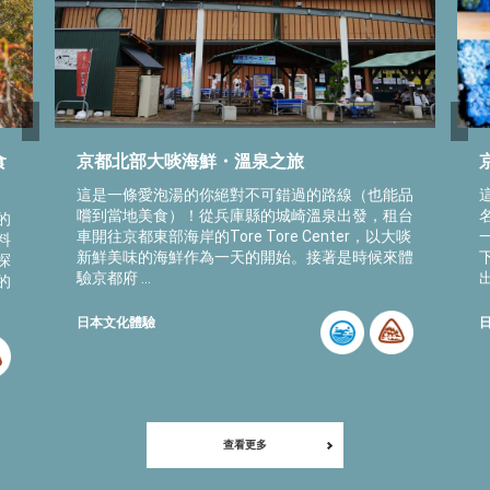
食
京都北部大啖海鮮・溫泉之旅
這是一條愛泡湯的你絕對不可錯過的路線（也能品
嚐到當地美食）！從兵庫縣的城崎溫泉出發，租台
的
車開往京都東部海岸的Tore Tore Center，以大啖
料
新鮮美味的海鮮作為一天的開始。接著是時候來體
探
驗京都府 ...
的
日本文化體驗
查看更多