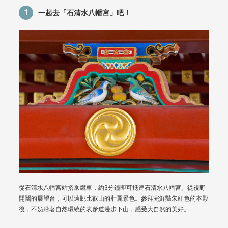
1
一起去「石清水八幡宮」吧！
從石清水八幡宮站搭乘纜車，約3分鐘即可抵達石清水八幡宮。從視野
開闊的展望台，可以遠眺比叡山的壯麗景色。參拜完鮮豔朱紅色的本殿
後，不妨沿著自然環繞的表參道漫步下山，感受大自然的美好。