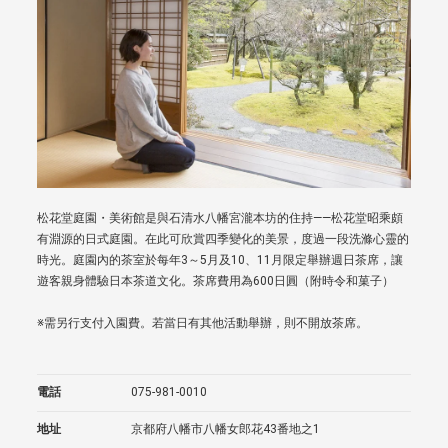
松花堂庭園・美術館是與石清水八幡宮瀧本坊的住持——松花堂昭乘頗
有淵源的日式庭園。在此可欣賞四季變化的美景，度過一段洗滌心靈的
時光。庭園內的茶室於每年3～5月及10、11月限定舉辦週日茶席，讓
遊客親身體驗日本茶道文化。茶席費用為600日圓（附時令和菓子）
※需另行支付入園費。若當日有其他活動舉辦，則不開放茶席。
電話
075-981-0010
地址
京都府八幡市八幡女郎花43番地之1