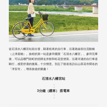
從石清水八幡宮站前出發，騎著租來的自行車，沿著路線前往流動橋
（上津屋橋）。旅程的第一站是參拜國寶「石清水八幡宮」。參拜完畢
後，可以品嚐門前町的招牌走井餅和松花堂便當。沿著河邊的自行車道
騎行，感受舒適的微風，十分愜意。別忘了順道造訪以山茶花寺聞名的
「浄安寺」，增添旅途的樂趣！
石清水八幡宮站
3分鐘（纜車） 搭電車