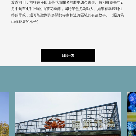
渡過河川，前往這座因山茶花而聞名的歷史悠久古寺。特別推薦每年2
月中旬至4月中旬的山茶花季節，屆時景色尤為動人。如果有幸遇到住
持的母親，還可能聽到許多關於寺廟和這片區域的有趣故事。（照片為
山茶花展的樣子）
1
2
4
5
3
回到一覽