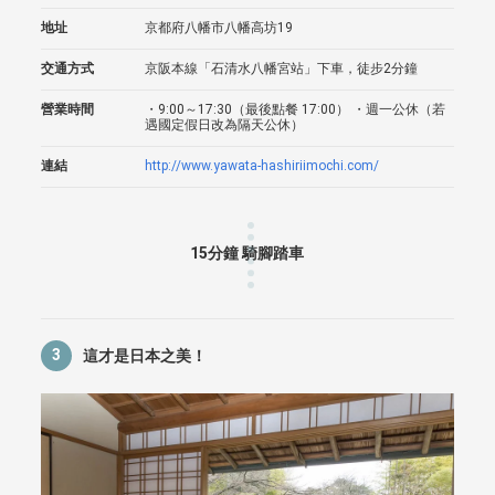
地址
京都府八幡市八幡高坊19
交通方式
京阪本線「石清水八幡宮站」下車，徒步2分鐘
營業時間
・9:00～17:30（最後點餐 17:00） ・週一公休（若
遇國定假日改為隔天公休）
連結
http://www.yawata-hashiriimochi.com/
15分鐘 騎腳踏車
3
這才是日本之美！