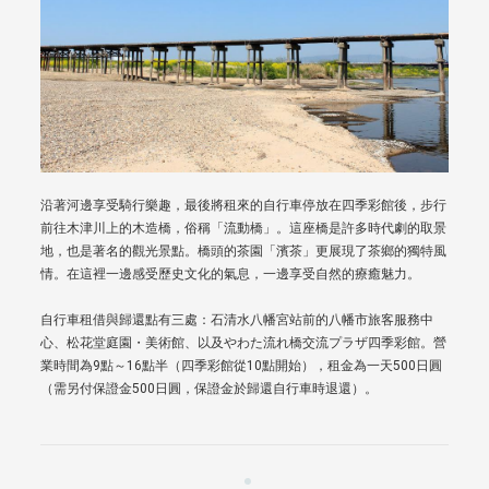
沿著河邊享受騎行樂趣，最後將租來的自行車停放在四季彩館後，步行
前往木津川上的木造橋，俗稱「流動橋」。這座橋是許多時代劇的取景
地，也是著名的觀光景點。橋頭的茶園「濱茶」更展現了茶鄉的獨特風
情。在這裡一邊感受歷史文化的氣息，一邊享受自然的療癒魅力。
自行車租借與歸還點有三處：石清水八幡宮站前的八幡市旅客服務中
心、松花堂庭園・美術館、以及やわた流れ橋交流プラザ四季彩館。營
業時間為9點～16點半（四季彩館從10點開始），租金為一天500日圓
（需另付保證金500日圓，保證金於歸還自行車時退還）。