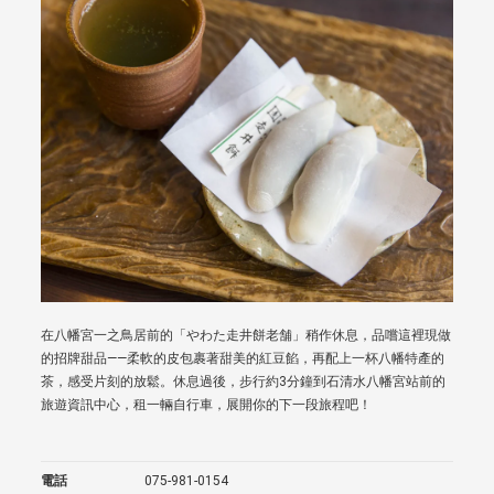
在八幡宮一之鳥居前的「やわた走井餅老舗」稍作休息，品嚐這裡現做
的招牌甜品——柔軟的皮包裹著甜美的紅豆餡，再配上一杯八幡特產的
茶，感受片刻的放鬆。休息過後，步行約3分鐘到石清水八幡宮站前的
旅遊資訊中心，租一輛自行車，展開你的下一段旅程吧！
電話
075-981-0154