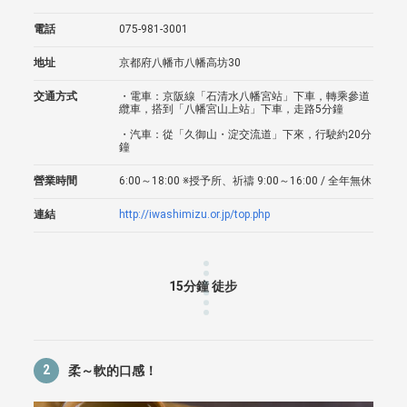
電話
075-981-3001
地址
京都府八幡市八幡高坊30
交通方式
・電車：京阪線「石清水八幡宮站」下車，轉乘參道
纜車，搭到「八幡宮山上站」下車，走路5分鐘
・汽車：從「久御山・淀交流道」下來，行駛約20分
鐘
營業時間
6:00～18:00 ※授予所、祈禱 9:00～16:00 / 全年無休
連結
http://iwashimizu.or.jp/top.php
15分鐘 徒步
2
柔～軟的口感！