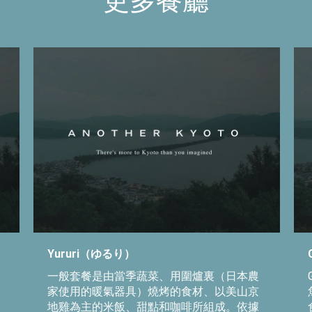
更多餐廳
Yururi（ゆるり）
一般套餐是由當季蔬菜、用圍爐裏（日本農
家使用的暖氣器具）燒烤的食材、以美山京
地雞為主的米飯、甜點和咖啡所組成。依據