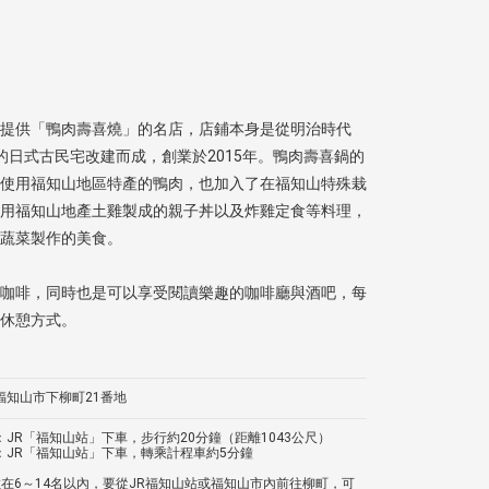
提供「鴨肉壽喜燒」的名店，店鋪本身是從明治時代
建立的日式古民宅改建而成，創業於2015年。鴨肉壽喜鍋的
使用福知山地區特產的鴨肉，也加入了在福知山特殊栽
用福知山地產土雞製成的親子丼以及炸雞定食等料理，
蔬菜製作的美食。
咖啡，同時也是可以享受閱讀樂趣的咖啡廳與酒吧，每
休憩方式。
福知山市下柳町21番地
：JR「福知山站」下車，步行約20分鐘（距離1043公尺）
：JR「福知山站」下車，轉乘計程車約5分鐘
數在6～14名以內，要從JR福知山站或福知山市內前往柳町，可