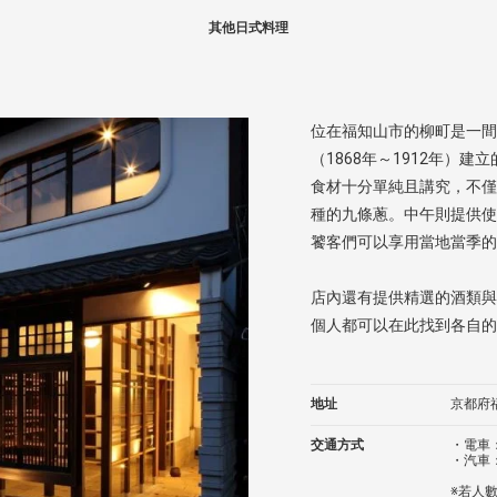
其他日式料理
位在福知山市的柳町是一間
（1868年～1912年）
食材十分單純且講究，不僅
種的九條蔥。中午則提供使
饕客們可以享用當地當季的
店內還有提供精選的酒類與
個人都可以在此找到各自的
地址
京都府
交通方式
・電車
・汽車
※若人