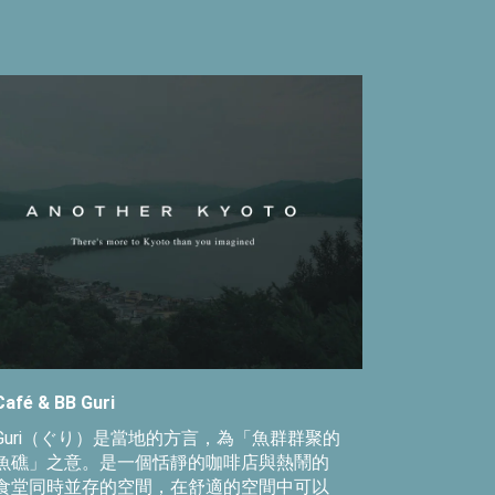
Café & BB Guri
Guri（ぐり）是當地的方言，為「魚群群聚的
魚礁」之意。是一個恬靜的咖啡店與熱鬧的
食堂同時並存的空間，在舒適的空間中可以