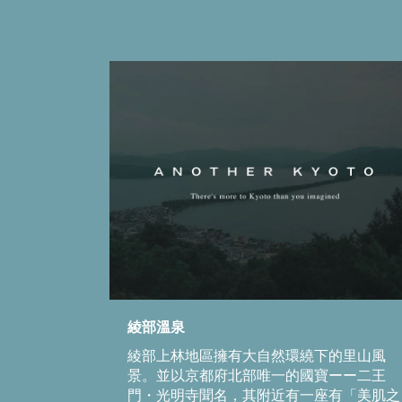
綾部溫泉
綾部上林地區擁有大自然環繞下的里山風
景。並以京都府北部唯一的國寶ーー二王
門・光明寺聞名，其附近有一座有「美肌之