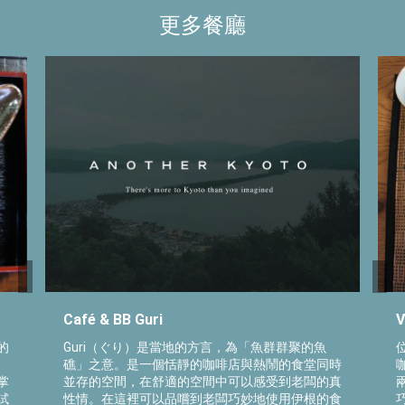
更多餐廳
Café & BB Guri
V
的
Guri（ぐり）是當地的方言，為「魚群群聚的魚
礁」之意。是一個恬靜的咖啡店與熱鬧的食堂同時
掌
並存的空間，在舒適的空間中可以感受到老闆的真
試
性情。在這裡可以品嚐到老闆巧妙地使用伊根的食