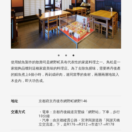
使用鯖魚製作的散壽司是網野町具有代表性的家庭料理之一。鳥松是一
家能夠品嚐到這種家庭美味的料理店。為了去除魚腥味，需要將丹後產
的鯖魚煮上6個小時，再剁成碎肉，連同當季的食材，兩層兩層地裝入
木盒內，即大功告成。
地址
京都府京丹後市網野町網野146
交通方式
・電車：京都丹後鐵道宮豐線「網野站」下車，步行
10分鐘
・汽車：由京都縱貫公路・宮津與謝道路「與謝天橋
立交流道」下，走R176→R312→市道17→R178