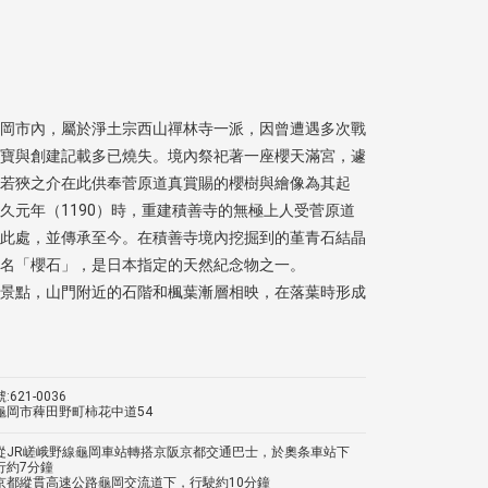
岡市內，屬於淨土宗西山禪林寺一派，因曾遭遇多次戰
寶與創建記載多已燒失。境內祭祀著一座櫻天滿宮，遽
若狹之介在此供奉菅原道真賞賜的櫻樹與繪像為其起
久元年（1190）時，重建積善寺的無極上人受菅原道
此處，並傳承至今。在積善寺境內挖掘到的堇青石結晶
名「櫻石」，是日本指定的天然紀念物之一。
景點，山門附近的石階和楓葉漸層相映，在落葉時形成
621-0036
龜岡市薭田野町柿花中道54
從JR嵯峨野線龜岡車站轉搭京阪京都交通巴士，於奧条車站下
行約7分鐘
京都縱貫高速公路龜岡交流道下，行駛約10分鐘