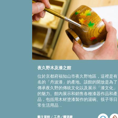
夜久野木及漆之館
位於京都府福知山市夜久野地區，這裡是有
名的「丹波漆」的產地。該館的開放是為了
傳承夜久野的傳統文化以及展示「漆文化」
的魅力。館內展示和銷售各種漆器作品和產
品，包括用木材塗漆製作的湯碗、筷子等日
常生活用品 ...
藝文展館
工房／釀酒廠