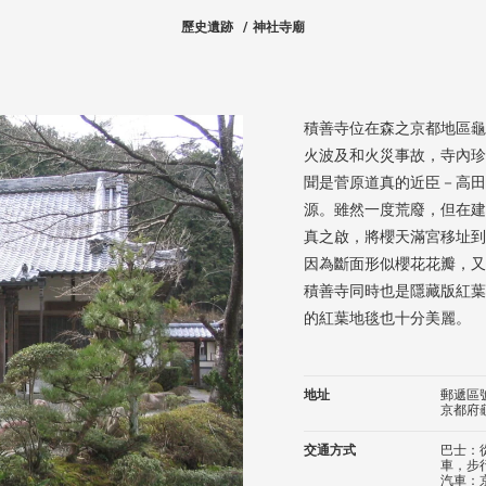
歷史遺跡
神社寺廟
積善寺位在森之京都地區龜
火波及和火災事故，寺內珍
聞是菅原道真的近臣－高田
源。雖然一度荒廢，但在建
真之啟，將櫻天滿宮移址到
因為斷面形似櫻花花瓣，又
積善寺同時也是隱藏版紅葉
的紅葉地毯也十分美麗。
地址
郵遞區號:
京都府
交通方式
巴士：
車，步
汽車：