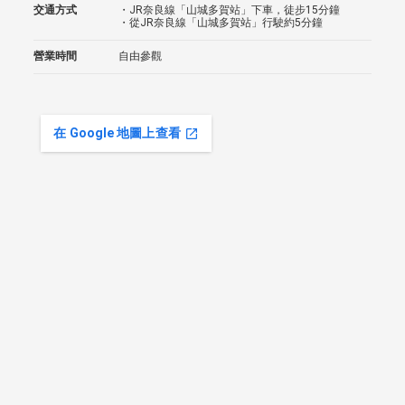
交通方式
・JR奈良線「山城多賀站」下車，徒步15分鐘
・從JR奈良線「山城多賀站」行駛約5分鐘
營業時間
自由參觀
在 Google 地圖上查看