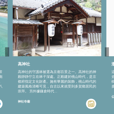
高神社
常
高神社的守護林被選為京都百景之一。高神社的神
南
殿靜靜佇立在林子深處。正殿建於桃山時代，是京
。
都府指定文化財產。施有華麗的裝飾，桃山時代的
八
建築風格清晰可見，自古以來就受到多賀鄉居民的
崇拜。 另外據鎌倉時代 ...
神社寺廟