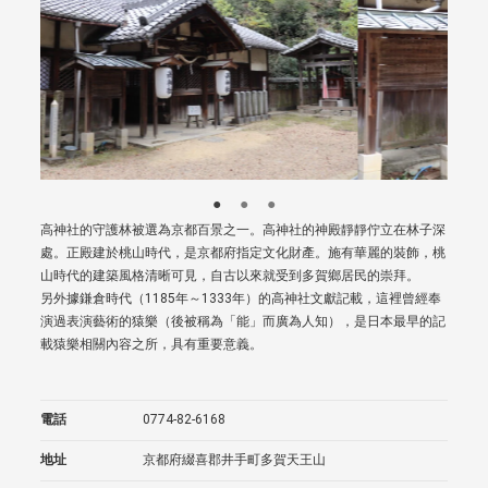
高神社的守護林被選為京都百景之一。高神社的神殿靜靜佇立在林子深
處。正殿建於桃山時代，是京都府指定文化財產。施有華麗的裝飾，桃
山時代的建築風格清晰可見，自古以來就受到多賀鄉居民的崇拜。
另外據鎌倉時代（1185年～1333年）的高神社文獻記載，這裡曾經奉
演過表演藝術的猿樂（後被稱為「能」而廣為人知），是日本最早的記
載猿樂相關內容之所，具有重要意義。
電話
0774-82-6168
地址
京都府綴喜郡井手町多賀天王山