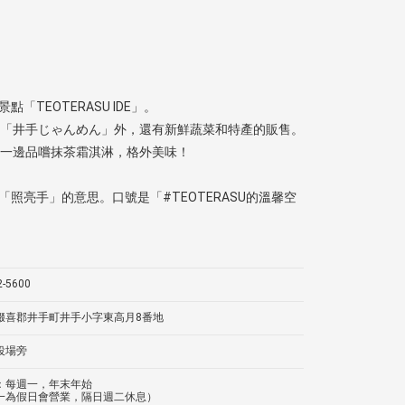
點「TEOTERASU IDE」。
「井手じゃんめん」外，還有新鮮蔬菜和特產的販售。
一邊品嚐抹茶霜淇淋，格外美味！
是「照亮手」的意思。口號是「#TEOTERASU的溫馨空
2-5600
缀喜郡井手町井手小字東高月8番地
役場旁
：每週一，年末年始
一為假日會營業，隔日週二休息）