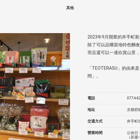
其他
2023年9月開業的井手町新景
除了可以品嚐當地特色麵食
而且還可以一邊欣賞山景，
「TEOTERASU」的由來
間」。
電話
0774-8
地址
京都府
交通方式
井手町
營業時間
公休日
（若週