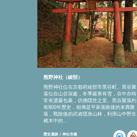
熊野神社（綾部）
熊野神社位在京都府綾部市黑谷町。黑谷聚
落位在山谷深處，冬季嚴寒有雪，谷中亦時
常有濃霧包裹，彷彿隱世之里。黑谷聚落約
有800年歷史，相傳是平家落敗後的末裔聚
落，戰敗後的武者隱身山林，利用山中野生
楮木中的 ...
歷史遺跡
神社寺廟