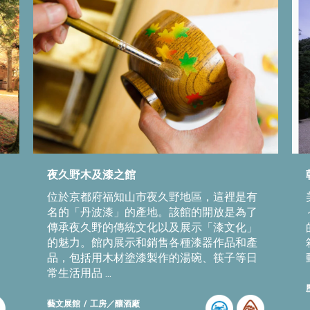
夜久野木及漆之館
位於京都府福知山市夜久野地區，這裡是有
名的「丹波漆」的產地。該館的開放是為了
傳承夜久野的傳統文化以及展示「漆文化」
的魅力。館內展示和銷售各種漆器作品和產
品，包括用木材塗漆製作的湯碗、筷子等日
常生活用品 ...
藝文展館
工房／釀酒廠