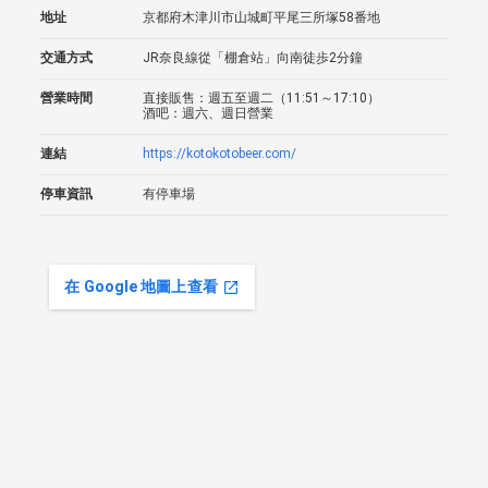
地址
京都府木津川市山城町平尾三所塚58番地
交通方式
JR奈良線從「棚倉站」向南徒歩2分鐘
營業時間
直接販售：週五至週二（11:51～17:10）
酒吧：週六、週日營業
連結
https://kotokotobeer.com/
停車資訊
有停車場
在 Google 地圖上查看