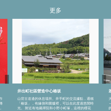
更多
井出町社區營造中心樁坂
作
山背古道邊的休息場所。井手町的交流據點，通稱
傳
「椿坂」，有緣側和圍爐裡，可以在此度過悠閒時
，
光。 附近有地藏禪院和小野小町塚，這裡的櫻花