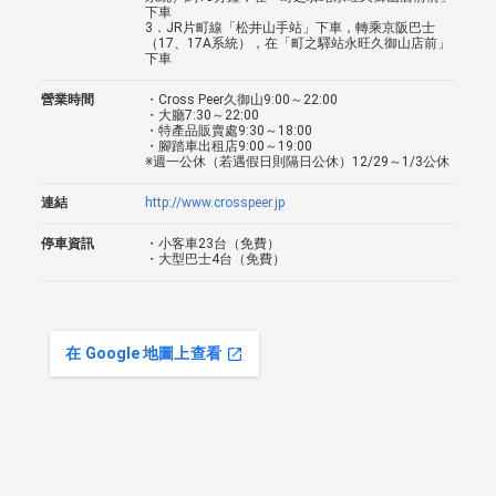
下車
3．JR片町線「松井山手站」下車，轉乘京阪巴士
（17、17A系統），在「町之驛站永旺久御山店前」
下車
營業時間
・Cross Peer久御山9:00～22:00
・大廳7:30～22:00
・特產品販賣處9:30～18:00
・腳踏車出租店9:00～19:00
※週一公休（若遇假日則隔日公休）12/29～1/3公休
連結
http://www.crosspeer.jp
停車資訊
・小客車23台（免費）
・大型巴士4台（免費）
在 Google 地圖上查看