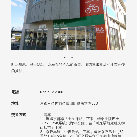
町之驛站、巴士總站、蔬菜等特產品的販賣、腳踏車出租店和產業宣傳
的據點。
電話
075-632-2300
地址
京都府久世郡久御山町森南大内303
交通方式
・電車
1．近鐵京都線「大久保站」下車，轉乘京阪巴士
（25、26B系統）約20分鐘，在「町之驛站永旺久御
山店前」下車
2．京阪本線「中書島站」下車，轉乘京阪巴士（25
系統）約15分鐘，在「町之驛站永旺久御山店前前」