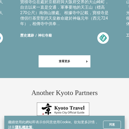
人
寶積寺位在處於京都府與大阪府交界的大山崎町，
自古以來一直是交通．軍事要地的天王山（標高
人
270公尺）南側山腰處。 根據寺中記載，寶積寺是
僧侶行基受聖武天皇敕命建於神龜元年（西元724
年），相傳寺中供奉 ...
歷史遺跡
神社寺廟
查看更多
Another Kyoto Partners
繼續使用此網站即表示你同意使用Cookie。
欲知更多詳情，
同意
請見
隱私權政策
。