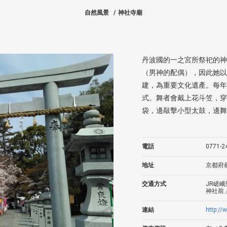
自然風景
神社寺廟
丹波國的一之宮所祭祀的神
（男神的配偶），因此她以
建，為重要文化遺產。每年
式。舞者會戴上花斗笠，穿
袋，邊敲擊小型太鼓，邊舞
電話
0771-2
地址
京都府
交通方式
JR嵯
神社前
連結
http://