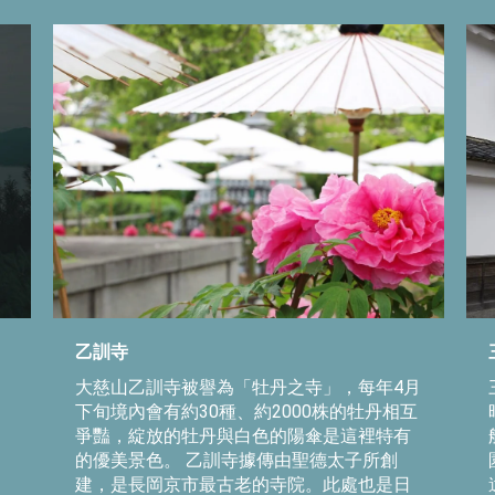
乙訓寺
大慈山乙訓寺被譽為「牡丹之寺」，每年4月
下旬境內會有約30種、約2000株的牡丹相互
爭豔，綻放的牡丹與白色的陽傘是這裡特有
的優美景色。 乙訓寺據傳由聖德太子所創
建，是長岡京市最古老的寺院。此處也是日