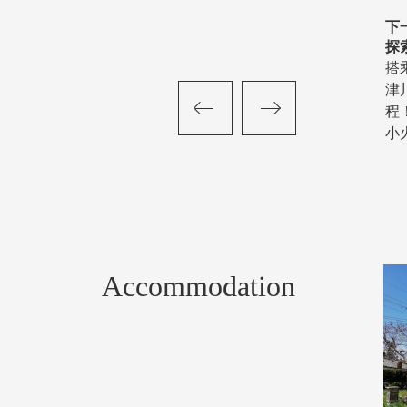
下
探
搭
津
程
小
Accommodation