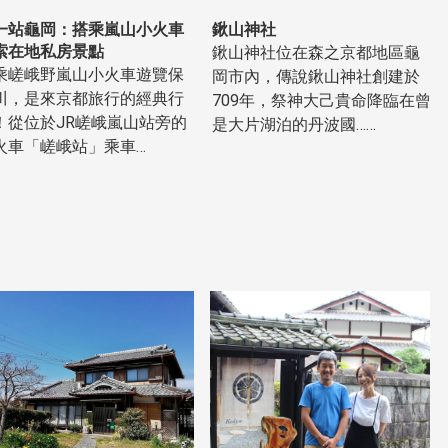
一站龜岡：搭乘嵐山小火車
鍬山神社
索在地私房景點
鍬山神社位在森之京都地區龜
乘嵯峨野嵐山小火車遊覽保
岡市內，傳說鍬山神社創建於
川，是來京都旅行的經典行
709年，祭神大己貴命降臨在曾
！從位於JR嵯峨嵐山站旁的
是大片湖泊的丹波國……
火車「嵯峨站」乘車…