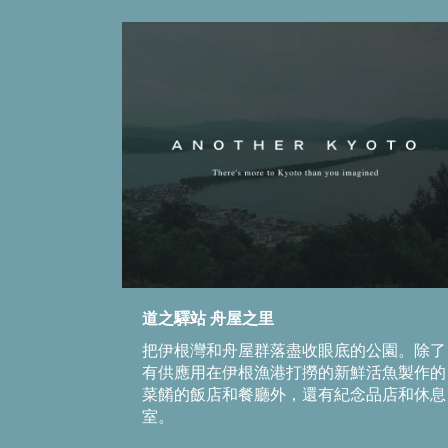
道之驛站 舟屋之里
把伊根灣和舟屋群落盡收眼底的公園。除了
有供應用在伊根漁港打撈的新鮮活魚製作的
菜餚的飯店和餐廳外，還有紀念品店和休息
室。