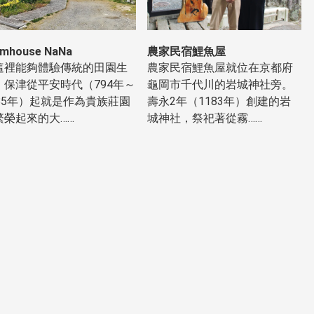
rmhouse NaNa
農家民宿鯉魚屋
這裡能夠體驗傳統的田園生
農家民宿鯉魚屋就位在京都府
。保津從平安時代（794年～
龜岡市千代川的岩城神社旁。
185年）起就是作為貴族莊園
壽永2年（1183年）創建的岩
繁榮起來的大……
城神社，祭祀著從霧……