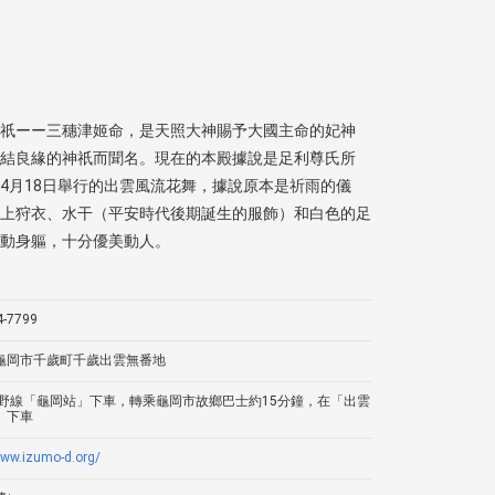
祇ーー三穗津姬命，是天照大神賜予大國主命的妃神
結良緣的神祇而聞名。現在的本殿據說是足利尊氏所
4月18日舉行的出雲風流花舞，據說原本是祈雨的儀
上狩衣、水干（平安時代後期誕生的服飾）和白色的足
動身軀，十分優美動人。
4-7799
龜岡市千歲町千歲出雲無番地
峨野線「龜岡站」下車，轉乘龜岡市故鄉巴士約15分鐘，在「出雲
」下車
www.izumo-d.org/