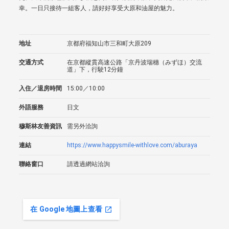
幸。一日只接待一組客人，請好好享受大原和油屋的魅力。
地址
京都府福知山市三和町大原209
交通方式
在京都縱貫高速公路「京丹波瑞穗（みずほ）交流
道」下，行駛12分鐘
入住／退房時間
15:00／10:00
外語服務
日文
穆斯林友善資訊
需另外洽詢
連結
https://www.happysmile-withlove.com/aburaya
聯絡窗口
請透過網站洽詢
在 Google 地圖上查看