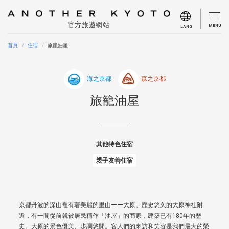
官方旅遊網站
MENU
LANG
首頁
住宿
旅籠油屋
海之京都
森之京都
旅籠油屋
其他特色住宿
親子友善住宿
京都丹波的深山裡有著美麗的里山ーー大原。歷史悠久的大原神社附
近，有一間從前就被居民稱作「油屋」的商家，建築已有180年的歷
史。大原的景色優美、步調悠閒。客人們的來訪和笑容是我們最大的榮