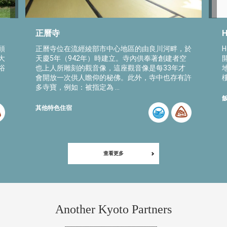
正曆寺
H
頭
正曆寺位在流經綾部市中心地區的由良川河畔，於
H
大
天慶5年（942年）時建立。寺內供奉著創建者空
浴
也上人所雕刻的觀音像，這座觀音像是每33年才
會開放一次供人瞻仰的秘佛。此外，寺中也存有許
樓
多寺寶，例如：被指定為 ...
其他特色住宿
查看更多
Another Kyoto Partners