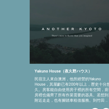
Yakuno House（夜久野ハウス）
民宿主人來自澳洲，他所經營的Yakuno
House，其屋齡已有200年以上，歷史十分
久。房客能自由使用房子裡的所有空間，廚
房裡也備齊了所有作菜需要的器具。若想到
附近走走，也有腳踏車租借服務。到竹田 ...