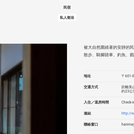
民宿
私人衛浴
被大自然圍繞著的安靜的民
散步、騎腳踏車、釣魚、戲
地址
〒601
交通方式
距離美
約23
入住／退房時間
Check-i
連結
http://
聯絡窗口
harima