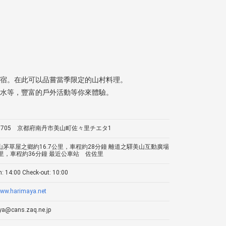
宿。在此可以品嘗當季限定的山村料理。
水等，豐富的戶外活動等你來體驗。
-0705 京都府南丹市美山町佐々里チエタ1
山茅草屋之鄉約16.7公里，車程約28分鐘 離道之驛美山互動廣場
公里，車程約36分鐘 最近公車站 佐佐里
n: 14:00 Check-out: 10:00
www.harimaya.net
ya@cans.zaq.ne.jp