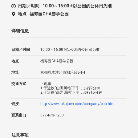
日期／时间 :
10:00～16:00 ※以公园的公休日为准
地点 :
福寿园CHA游学公园
详细信息
日期／时间
10:00～16:00 ※以公园的公休日为准
地点
福寿园CHA游学公园
地址
京都府木津川市相乐台3-1-1
交通方式
・电车
1.于近铁“山田川站”下车，步行7分钟
2.于近铁“高之原站”下车，步行15分钟
链接
http://www.fukujuen.com/company/cha.html
联系窗口
0774-73-1200
注意事项