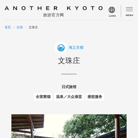
旅游官方网
MENU
LANG
首页
住宿
文珠庄
海之京都
文珠庄
日式旅馆
全室禁烟
温泉／大众澡堂
接驳服务