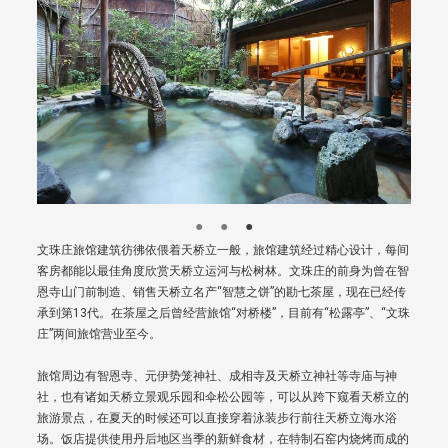
文珠庄旅馆建筑彷彿依偎着天桥立一般，旅馆建筑经过精心设计，每间
客房都能以最佳角度欣赏天桥立运河与松树林。文珠庄的前身为曾在智
恩寺山门前制造、销售天桥立名产“智慧之饼”的勘七茶屋，现在已经传
承到第13代。在茶屋之后曾经营旅馆“对桥楼”，目前有“松露亭”、“文珠
庄”两间旅馆营业至今。
旅馆周边有智恩寺、元伊势笼神社、成相寺及天桥立神社等寺庙与神
社，也有诸如天桥立景观乐园和伞松公园等，可以从跨下窥看天桥立的
旅游景点，在夏天的时候还可以直接穿着泳装步行前往天桥立海水浴
场。饭店提供使用丹后地区当季的新鲜食材，在特制石窑内烧烤而成的