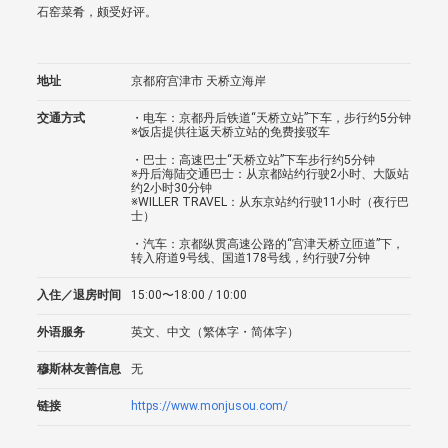
石窑菜肴，颇受好评。
地址
京都府宫津市 天桥立海岸
交通方式
・电车：京都丹后铁道“天桥立站”下车，步行约5分钟
※饭店提供往返天桥立站的免费接驳车
・巴士：高速巴士“天桥立站”下车步行约5分钟
※丹后海陆交通巴士：从京都站约行驶2小时、大阪站
约2小时30分钟
※WILLER TRAVEL：从东京站约行驶11小时（夜行巴
士）
・汽车：京都纵贯高速公路的“宫津天桥立匝道”下，
转入府道9号线、国道178号线，约行驶7分钟
入住／退房时间
15:00〜18:00 / 10:00
外语服务
英文、中文（繁体字・简体字）
穆斯林友善信息
无
链接
https://www.monjusou.com/