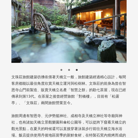
文珠莊旅館建築彷彿依偎著天橋立一般，旅館建築經過精心設計，每間
客房都能以最佳角度欣賞天橋立運河與松樹林。文珠莊的前身為曾在智
恩寺山門前製造、販賣天橋立名產「智慧之餅」的勘七茶屋，現在已經
傳承到第13代。在茶屋之後曾經營旅館「對橋樓」，目前有「松露
亭」、「文珠莊」兩間旅館營業至今。
旅館周邊有智恩寺、元伊勢籠神社、成相寺及天橋立神社等寺廟與神
社，也有諸如天橋立景觀樂園和傘松公園等，可以從跨下窺看天橋立的
觀光景點，在夏天的時候還可以直接穿著泳裝步行前往天橋立海水浴
場。飯店提供使用丹後地區當季的新鮮食材，在特製石窯內燒烤而成的