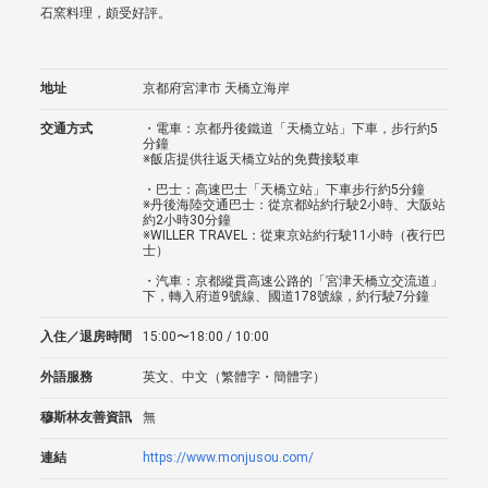
石窯料理，頗受好評。
地址
京都府宮津市 天橋立海岸
交通方式
・電車：京都丹後鐵道「天橋立站」下車，步行約5
分鐘
※飯店提供往返天橋立站的免費接駁車
・巴士：高速巴士「天橋立站」下車步行約5分鐘
※丹後海陸交通巴士：從京都站約行駛2小時、大阪站
約2小時30分鐘
※WILLER TRAVEL：從東京站約行駛11小時（夜行巴
士）
・汽車：京都縱貫高速公路的「宮津天橋立交流道」
下，轉入府道9號線、國道178號線，約行駛7分鐘
入住／退房時間
15:00〜18:00 / 10:00
外語服務
英文、中文（繁體字・簡體字）
穆斯林友善資訊
無
連結
https://www.monjusou.com/