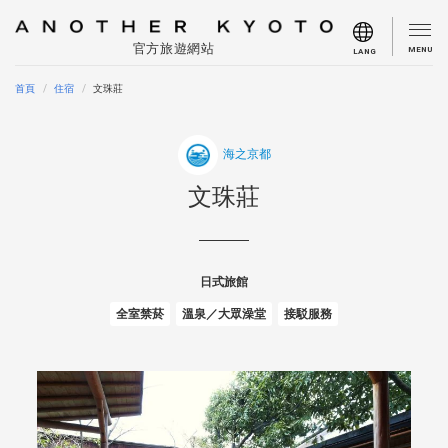
官方旅遊網站
MENU
LANG
首頁
住宿
文珠莊
海之京都
文珠莊
日式旅館
全室禁菸
溫泉／大眾澡堂
接駁服務