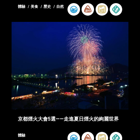
體驗
美食
歷史
自然
京都煙火大會5選――走進夏日煙火的絢麗世界
體驗