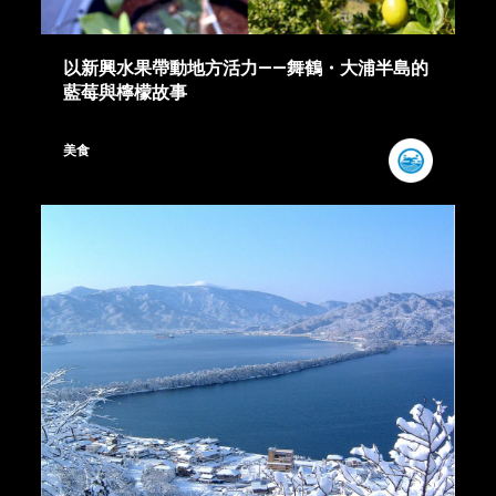
以新興水果帶動地方活力——舞鶴・大浦半島的
藍莓與檸檬故事
美食