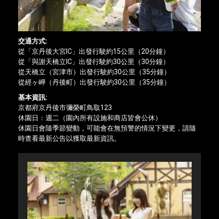
交通方式:
從「京丹後大宮IC」出發行駛約15公里（20分鐘）
從「與謝天橋立IC」出發行駛約30公里（30分鐘）
從天橋立（宮津市）出發行駛約30公里（35分鐘）
從經ヶ岬（丹後町）出發行駛約30公里（35分鐘）
基本資訊:
京都府京丹後市彌榮町鳥取123
休園日：週二（園內所有設施和商店皆會公休）
休園日會隨季節變動，可能會在無預警的情況下變更，請隨
時查看最新公告以獲取最新資訊。