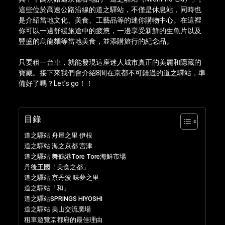
這些位於高速公路沿線的道之驛站，不僅是休息站，同時也
是介紹當地文化、美食、工藝品等的迷你購物中心。在這裡
你可以一邊舒緩旅途中的疲憊，一邊享受新鮮的生魚片以及
豐盛的烏龍麵等當地美食，並添購旅行的紀念品。
只要租一台車，就能發現這座迷人城市真正的美麗和隱藏的
寶藏。接下來我們會介紹8間在京都不可錯過的道之驛站，準
備好了嗎？Let’s go！！
目錄
道之驛站 舟屋之里 伊根
道之驛站 海之京都 宮津
道之驛站 舞鶴港Tore Tore海鮮市場
丹後王國「美食之都」
道之驛站 京丹波 味夢之里
道之驛站「和」
道之驛站SPRINGS HIYOSHI
道之驛站 美山交流廣場
租車遊覽京都府的最佳理由