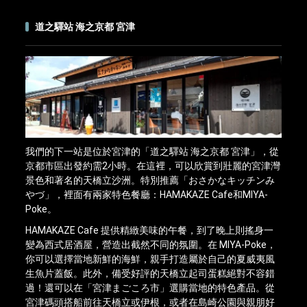
道之驛站 海之京都 宮津
我們的下一站是位於宮津的「道之驛站 海之京都 宮津」，從
京都市區出發約需2小時。在這裡，可以欣賞到壯麗的宮津灣
景色和著名的天橋立沙洲。特別推薦「おさかなキッチンみ
やづ」，裡面有兩家特色餐廳：HAMAKAZE Cafe和MIYA-
Poke。
HAMAKAZE Cafe 提供精緻美味的午餐，到了晚上則搖身一
變為西式居酒屋，營造出截然不同的氛圍。在 MIYA-Poke，
你可以選擇當地新鮮的海鮮，親手打造屬於自己的夏威夷風
生魚片蓋飯。此外，備受好評的天橋立起司蛋糕絕對不容錯
過！還可以在「宮津まごころ市」選購當地的特色產品。從
宮津碼頭搭船前往天橋立或伊根，或者在島崎公園與親朋好