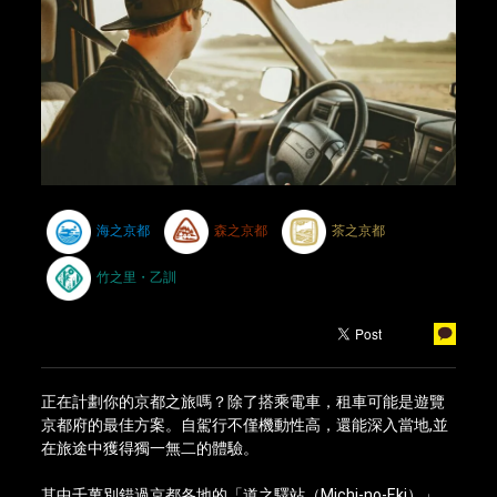
海之京都
森之京都
茶之京都
竹之里・乙訓
正在計劃你的京都之旅嗎？除了搭乘電車，租車可能是遊覽
京都府的最佳方案。自駕行不僅機動性高，還能深入當地,並
在旅途中獲得獨一無二的體驗。
其中千萬別錯過京都各地的「道之驛站（Michi-no-Eki）」。