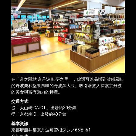
在「道之驛站 京丹波 味夢之里」，你還可以品嚐到濃郁風味
的丹波栗和堅果風味的丹波黑大豆。吸引著旅人探索京丹波
的美食與富有魅力的特產。
交通方式:
從「大山崎IC/JCT」出發約30分鐘
從「京都南IC」出發約40分鐘
基本資訊:
京都府船井郡京丹波町曽根深シノ65番地1