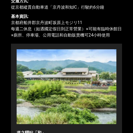
交通方式:
從京都縱貫自動車道「京丹波和知IC」行駛約6分鐘
基本資訊:
京都府船井郡京丹波町坂原上モジリ11
每週二休息（如遇國定假日則正常營業）※可能有臨時休館日
※廁所、停車場、公用電話和自動販賣機可24小時使用
道之驛站「和」