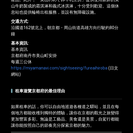
山牛奶製成的霜淇淋和義式冰淇淋，十分受到歡迎。這個休
息站也提供輪椅出租服務，並設有無障礙設施。
交通方式:
沿國道162號北上，朝京都・周山街道高雄方向行駛約80分
鐘
基本資訊:
基本資訊
京都府南丹市美山町安掛
每週三公休
https://miyamanavi.com/sightseeing/fureaihiroba
(日文
網站)
租車遊覽京都府的最佳理由
如果租車的話，你可以自由地巡遊各種道之驛站，並且在每
個地方都能收穫到獨特的體驗，讓你在京都的觀光之旅變得
更加豐富多彩。無論是工藝品、美食還是美景，自駕行都能
讓你能按照自己的節奏充分探索京都的魅力。