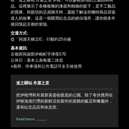
品。這裡展示了各種複雜的漆器和精緻的籃子，是手工藝品
的寶庫。與親切的店員聊天時，還能了解這些獨特商品背後
迷人的故事。這是一個購買紀念品的絕佳場所，讓你能多年
後回憶起京都的冒險。
交通方式:
從「與謝天橋立IC」行駛約25分鐘
基本資訊:
京都府與謝郡伊根町字津母570
公休日：基本上為每週二休息
※廁所、停車場和公共電話可全天候使用
道之驛站 舟屋之里
把伊根灣和舟屋群落盡收眼底的公園。除了有供應用在
伊根漁港打撈的新鮮活魚製作的菜餚的飯店和餐廳外，
還有紀念品店和休息室。
Read more