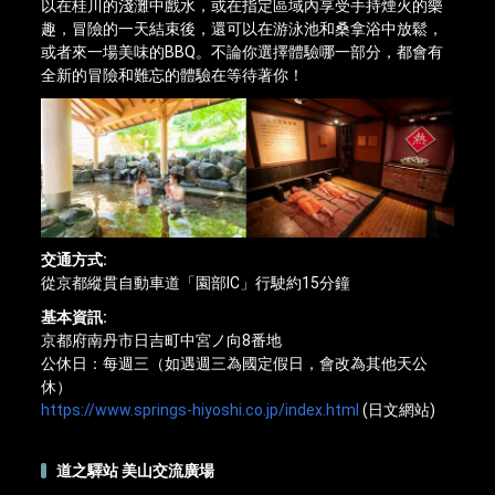
以在桂川的淺灘中戲水，或在指定區域內享受手持煙火的樂
趣，冒險的一天結束後，還可以在游泳池和桑拿浴中放鬆，
或者來一場美味的BBQ。不論你選擇體驗哪一部分，都會有
全新的冒險和難忘的體驗在等待著你！
交通方式:
從京都縱貫自動車道「園部IC」行駛約15分鐘
基本資訊:
京都府南丹市日吉町中宮ノ向8番地
公休日：每週三（如遇週三為國定假日，會改為其他天公
休）
https://www.springs-hiyoshi.co.jp/index.html
(日文網站)
道之驛站 美山交流廣場