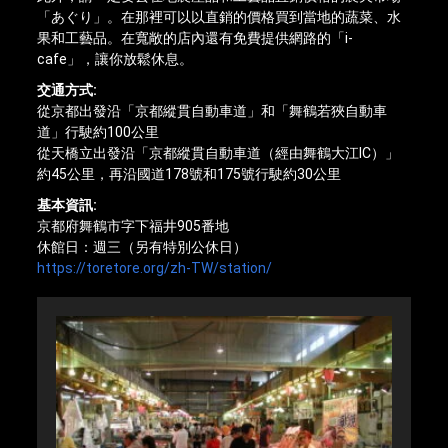
「あぐり」。在那裡可以以直銷的價格買到當地的蔬菜、水
果和工藝品。在寬敞的店內還有免費提供網路的「i-
cafe」，讓你放鬆休息。
交通方式:
從京都出發沿「京都縱貫自動車道」和「舞鶴若狹自動車
道」行駛約100公里
從天橋立出發沿「京都縱貫自動車道（經由舞鶴大江IC）」
約45公里，再沿國道178號和175號行駛約30公里
基本資訊:
京都府舞鶴市字下福井905番地
休館日：週三（另有特別公休日）
https://toretore.org/zh-TW/station/