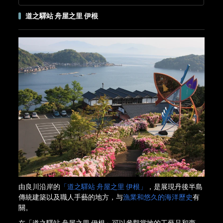
道之驛站 舟屋之里 伊根
由良川沿岸的
「道之驛站 舟屋之里 伊根」
，是展現丹後半島
傳統建築以及職人手藝的地方，与
漁業和悠久的海洋歷史
有
關。
在「道之驛站 舟屋之里 伊根」可以參觀當地的工藝品和商