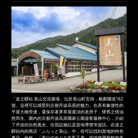
「道之驛站 美山交流廣場」位於美山町安掛，毗鄰國道162
號。這裡可以感受到京都丹波高原的魅力。在具有象徵性的
平屋大橋旁邊，還保存著茅草屋屋頂的老房子，懷舊之情油
然而生。園內的京都丹波高原國家公園遊客服務中心，介紹
了丹波的自然風光、住宿設施以及當地導覽等資訊。在道之
驛站內的商店「ふらっと美山」中，你可以找到當地的特色
產品。此外，「美山のめぐみ牛乳工房」提供使用新鮮的美