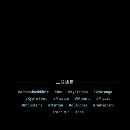
主題標籤
#Amanohashidate
#Ine
#Kyotamba
#Kyotango
#Kyoto food
#Maizuru
#Miyama
#Miyazu
#mountains
#Nantan
#outdoors
#rental cars
#road trip
#sea