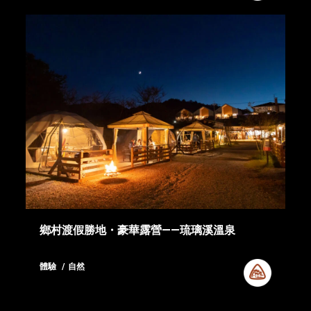
鄉村渡假勝地・豪華露營――琉璃溪溫泉
體驗
自然