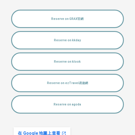
Reserve on GRAX官網
Reserve on kkday
Reserve on klook
Reserve on ezTravel易遊網
Reserve on agoda
在 Google 地圖上查看