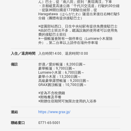
ん）巴士，從「南八田」搭到「奧琉璃渓」下車
・京都縱貫高速公路「千代川交流道」行駛約30分鐘
・從阪神開往國道173號駛往綾部，從
Haragatawa（はらがたわ）隧道出來後往右轉行駛5
分鐘（團體有提供接駁巴士）
※從園部站西口、日生中央站駅有提供免費接駁巴士
※由於巴士班次不多，建議設施的使用者可以使用免
費的接駁巴士前往
※一個帳篷會附有一個停車位（Lumiere小木屋除
外），第二台車以上請停在場外停車場
入住／退房時間
入住時間14:00、退房時間10:00
備註
舒適／愛好帳篷：8,200日圓～
豪華帳篷：9,700日圓～
Lumiere小木屋：6,700日圓～
豪華小木屋：13,200日圓～
高級豪華露營帳篷：9,200日圓～
GRAX圓頂帳篷：10,700日圓～
※皆為不含稅價錢
※附晚餐及早餐
※附贈住宿期間可無限次使用的入浴券
連結
https://www.grax.jp/
聯絡窗口
0771-65-5001