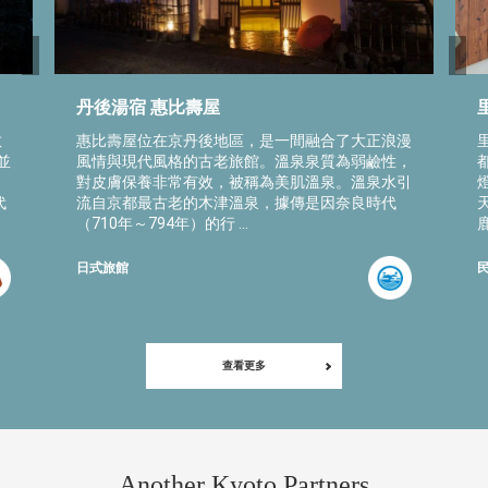
丹後湯宿 惠比壽屋
里
敞
惠比壽屋位在京丹後地區，是一間融合了大正浪漫
里
並
風情與現代風格的古老旅館。溫泉泉質為弱鹼性，
對皮膚保養非常有效，被稱為美肌溫泉。溫泉水引
代
流自京都最古老的木津溫泉，據傳是因奈良時代
（710年～794年）的行 ...
鹿
日式旅館
查看更多
Another Kyoto Partners