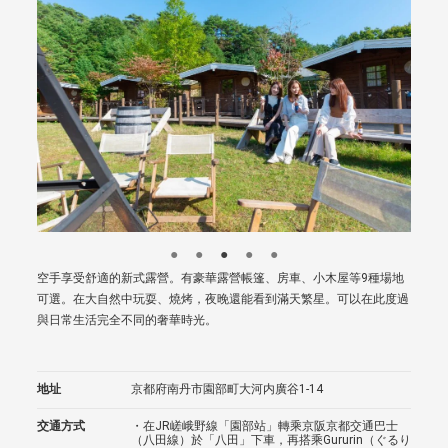
空手享受舒適的新式露營。有豪華露營帳篷、房車、小木屋等9種場地
可選。在大自然中玩耍、燒烤，夜晚還能看到滿天繁星。可以在此度過
與日常生活完全不同的奢華時光。
地址
京都府南丹市園部町大河内廣谷1-14
交通方式
・在JR嵯峨野線「園部站」轉乘京阪京都交通巴士
（八田線）於「八田」下車，再搭乘Gururin（ぐるり