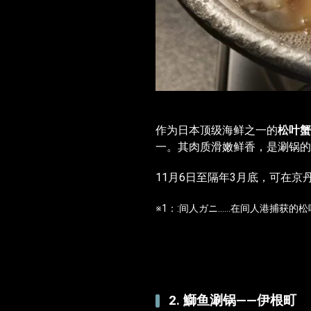
作为日本顶级海鲜之一的
松叶蟹
一。其肉质滑嫩鲜香，是涮锅的
11月6日至隔年3月底，可在
※1：:间人ガニ……在间人港捕获的
2. 鰤鱼涮锅――伊根町