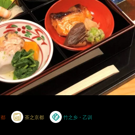
京都
茶之京都
竹之乡・乙训