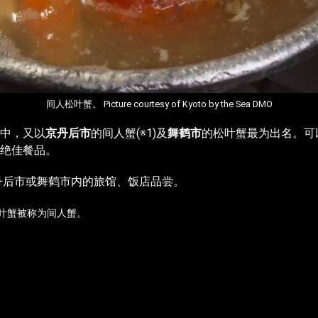
间人松叶蟹。 Picture courtesy of Kyoto by the Sea DMO
中，又以
京丹后市
的间人蟹(※1)及
舞鹤市
的松叶蟹最为出名。可
绝佳餐品。
京丹后市或舞鹤市内的旅馆、饭店品尝。
松叶蟹被称为间人蟹。