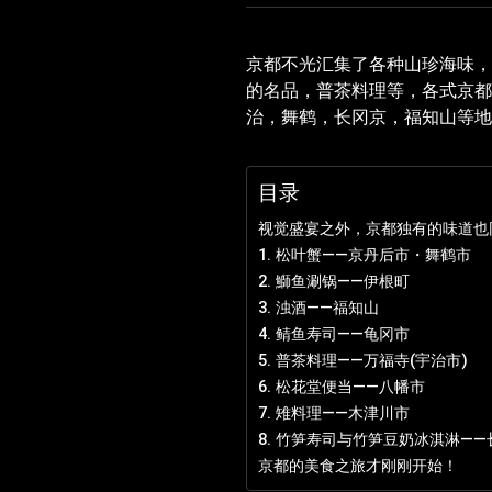
京都不光汇集了各种山珍海味，
的名品，普茶料理等，各式京
治，舞鹤，长冈京，福知山等地
目录
视觉盛宴之外，京都独有的味道也
1. 松叶蟹――京丹后市・舞鹤市
2. 鰤鱼涮锅――伊根町
3. 浊酒――福知山
4. 鲭鱼寿司――龟冈市
5. 普茶料理――万福寺(宇治市)
6. 松花堂便当――八幡市
7. 雉料理――木津川市
8. 竹笋寿司与竹笋豆奶冰淇淋―
京都的美食之旅才刚刚开始！