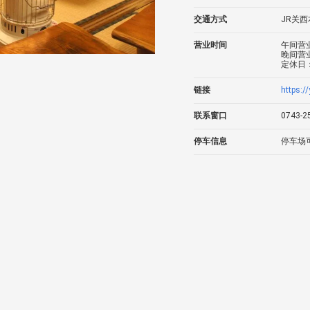
交通方式
JR关西
营业时间
午间营业
晚间营业
定休日
链接
https:/
联系窗口
0743-2
停车信息
停车场