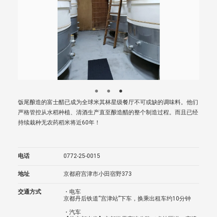
饭尾酿造的富士醋已成为全球米其林星级餐厅不可或缺的调味料。他们
严格管控从水稻种植、清酒生产直至酿造醋的整个制造过程。而且已经
持续栽种无农药稻米将近60年！
电话
0772-25-0015
地址
京都府宫津市小田宿野373
交通方式
・电车
京都丹后铁道“宫津站”下车，换乘出租车约10分钟
・汽车