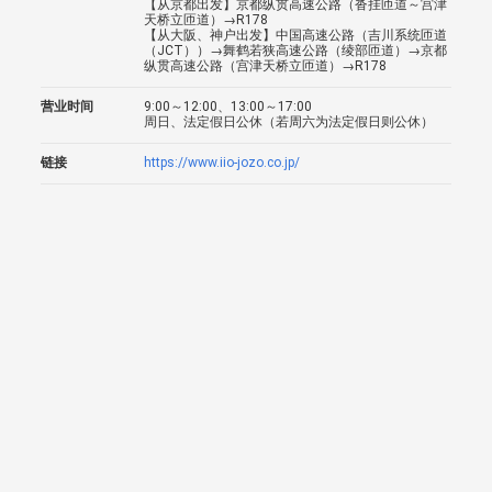
【从京都出发】京都纵贯高速公路（沓挂匝道～宫津
天桥立匝道）→R178
【从大阪、神户出发】中国高速公路（吉川系统匝道
（JCT））→舞鹤若狭高速公路（绫部匝道）→京都
纵贯高速公路（宫津天桥立匝道）→R178
营业时间
9:00～12:00、13:00～17:00
周日、法定假日公休（若周六为法定假日则公休）
链接
https://www.iio-jozo.co.jp/