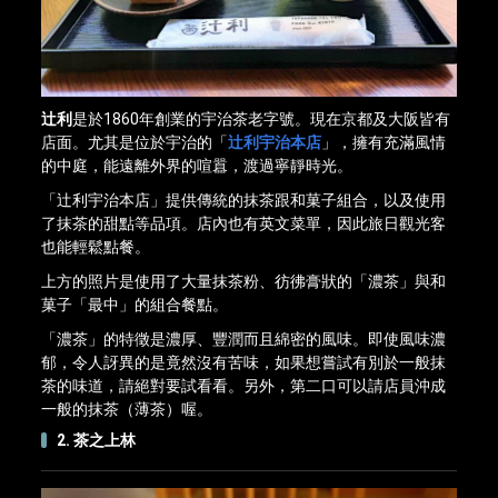
辻󠄀利
是於1860年創業的宇治茶老字號。現在京都及大阪皆有
店面。尤其是位於宇治的「
辻󠄀利宇治本店
」，擁有充滿風情
的中庭，能遠離外界的喧囂，渡過寧靜時光。
「辻󠄀利宇治本店」提供傳統的抹茶跟和菓子組合，以及使用
了抹茶的甜點等品項。店內也有英文菜單，因此旅日觀光客
也能輕鬆點餐。
上方的照片是使用了大量抹茶粉、彷彿膏狀的「濃茶」與和
菓子「最中」的組合餐點。
「濃茶」的特徵是濃厚、豐潤而且綿密的風味。即使風味濃
郁，令人訝異的是竟然沒有苦味，如果想嘗試有別於一般抹
茶的味道，請絕對要試看看。另外，第二口可以請店員沖成
一般的抹茶（薄茶）喔。
2. 茶之上林