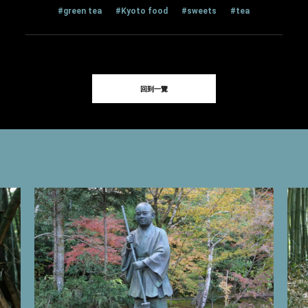
#green tea
#Kyoto food
#sweets
#tea
回到一覽