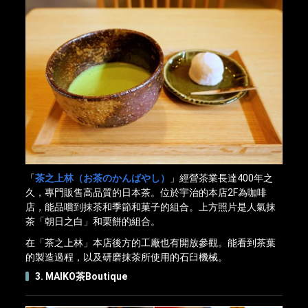
「
茶之上林（お茶のかんばやし）
」經營茶業長達400年之
久，專門販售高品質的日本茶。位於宇治的本店2F為咖啡
店，能品嚐到抹茶和季節和菓子的組合。上方照片是人氣抹
茶「朝日之白」和栗餅的組合。
在「茶之上林」本店後方的工廠也有開放參觀。能看到茶葉
的製造過程，以及研磨抹茶所使用的石臼機械。
3. MAIKO茶Boutique