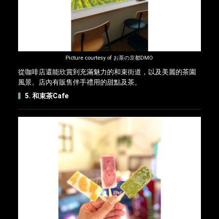
Picture courtesy of お茶の京都DMO
從咖啡店還能欣賞到充滿魅力的和束街道，以及美麗的茶園
風景。店內有販售伴手禮用的甜點及茶。
5. 和束茶Cafe