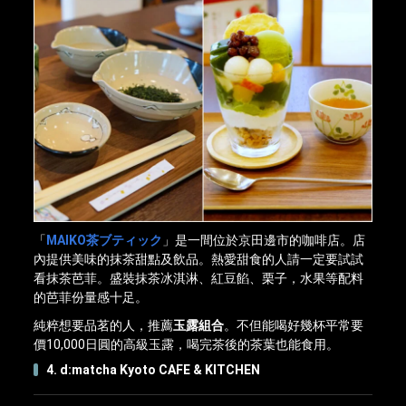
「
MAIKO茶ブティック
」是一間位於京田邊市的咖啡店。店
內提供美味的抹茶甜點及飲品。熱愛甜食的人請一定要試試
看抹茶芭菲。盛裝抹茶冰淇淋、紅豆餡、栗子，水果等配料
的芭菲份量感十足。
純粹想要品茗的人，推薦
玉露組合
。不但能喝好幾杯平常要
價10,000日圓的高級玉露，喝完茶後的茶葉也能食用。
4. d:matcha Kyoto CAFE & KITCHEN