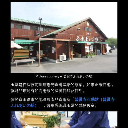
Picture courtesy of 普賢寺ふれあいの駅
玉露是在採收前阻隔陽光直射栽培的茶葉。如果正確沖泡，
就能品嚐到有如高湯般的深度甘醇及甘甜。
位於京田邊市的地區農產品直販所「
普賢寺互動站（普賢寺
ふれあいの駅）
」，會舉辦認識玉露的體驗教室。