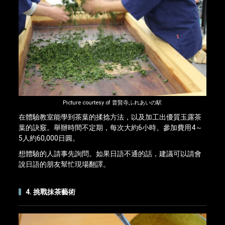
Picture courtesy of 普賢寺ふれあいの駅
在體驗教室能學到茶葉的揉捻方法，以及加工出優質玉露茶
葉的訣竅。舉辦時間不定期，每次大約6小時。參加費用4～
5人約60,000日圓。
想體驗的人請事先詢問。如果日語不通的話，建議可以請會
說日語的朋友幫忙現場翻譯。
4. 挑戰抹茶藝術