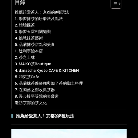
目錄
推薦給愛茶人！京都的8種玩法
1. 學習抹茶的研磨法及點法
2. 體驗採茶
3. 學習玉露相關知識
4. 挑戰抹茶藝術
5. 品嚐抹茶甜點和美食
1. 辻󠄀利宇治本店
2. 茶之上林
3. MAIKO茶Boutique
4. d:matcha Kyoto CAFE & KITCHEN
5. 和束茶Cafe
6. 品嚐抹茶蕎麥麵與加了茶的鄉土料理
7. 在陶藝之鄉收集茶器
8. 漫步於平等院的表參道
造訪京都的茶文化
推薦給愛茶人！京都的8種玩法