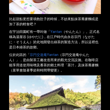
比起甜點更想要填飽肚子的時候，不妨來點抹茶蕎麥麵或是
加了茶的輕食吧？
在宇治田園町有一帶叫做「
Yantan
（やんたん）」。正式名
稱為湯屋谷 (ゆやだに)，在江戶時代由永谷宗円（ながた
に・そうえん）於此地開發出綠茶的製造方法，所以這裡也
是日本綠茶的故鄉。
位於此區的「
宗円交遊庵Yantan
（宗円交遊庵やんた
ん）」，是由製茶工廠改造而來的觀光交流設施。在咖啡店
能享用道使用味噌及番茶的鄉土料理「茶汁」及抹茶蕎麥麵
（菜單會隨著季節和時間帶變更）。