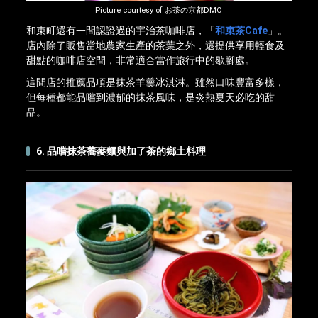
Picture courtesy of お茶の京都DMO
和束町還有一間認證過的宇治茶咖啡店，「
和束茶Cafe
」。
店內除了販售當地農家生產的茶葉之外，還提供享用輕食及
甜點的咖啡店空間，非常適合當作旅行中的歇腳處。
這間店的推薦品項是抹茶羊羹冰淇淋。雖然口味豐富多樣，
但每種都能品嚐到濃郁的抹茶風味，是炎熱夏天必吃的甜
品。
6. 品嚐抹茶蕎麥麵與加了茶的鄉土料理