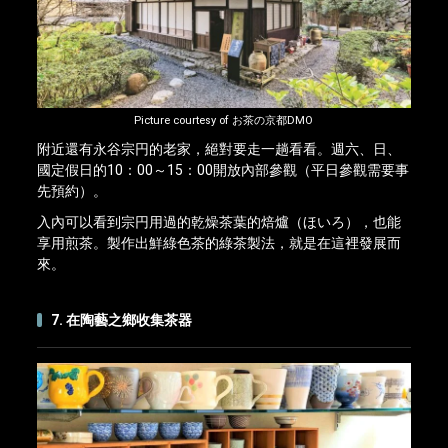
Picture courtesy of お茶の京都DMO
附近還有永谷宗円的老家，絕對要走一趟看看。週六、日、
國定假日的10：00～15：00開放內部參觀（平日參觀需要事
先預約）。
入內可以看到宗円用過的乾燥茶葉的焙爐（ほいろ），也能
享用煎茶。製作出鮮綠色茶的綠茶製法，就是在這裡發展而
來。
7. 在陶藝之鄉收集茶器