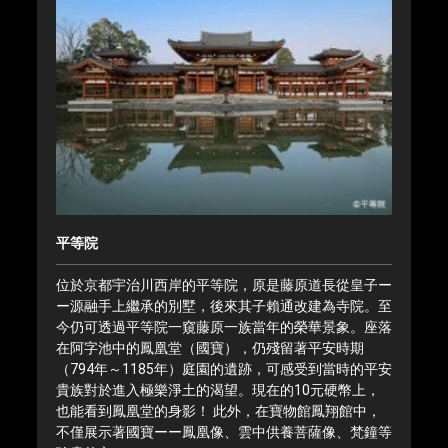
平等院
位於京都宇治川西岸的平等院，原是藤原道長從皇子ー
ー源融手上繼承的別墅，後來其子賴通改建為寺院。至
今仍可透過平等院一窺藤原一族當年的榮華景象。座落
在阿字池中的鳳凰堂（國寶），仍殘留著平安時期
（794年～1185年）庭園的遺跡，可感受到當時的平安
貴族對於進入極樂淨土的渴望。現在的10元硬幣上，
也能看到鳳凰堂的身影！ 此外，在寶物館鳳翔館中，
不僅展示著國寶ーー鳳凰像、雲中供養菩薩像、梵鐘等