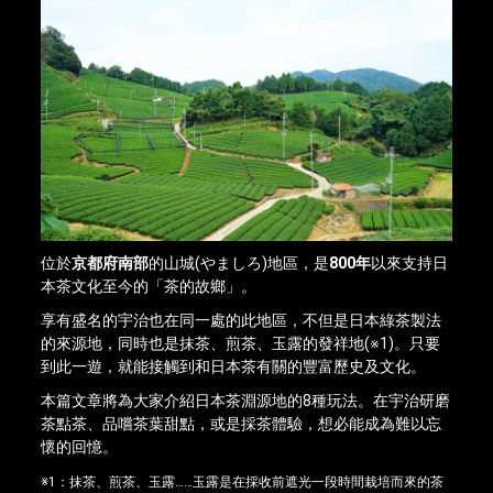
位於
京都府南部
的山城(やましろ)地區，是
800年
以來支持日
本茶文化至今的「茶的故鄉」。
享有盛名的宇治也在同一處的此地區，不但是日本綠茶製法
的來源地，同時也是抹茶、煎茶、玉露的發祥地(※1)。只要
到此一遊，就能接觸到和日本茶有關的豐富歷史及文化。
本篇文章將為大家介紹日本茶淵源地的8種玩法。在宇治研磨
茶點茶、品嚐茶葉甜點，或是採茶體驗，想必能成為難以忘
懷的回憶。
※1：抹茶、煎茶、玉露……玉露是在採收前遮光一段時間栽培而來的茶