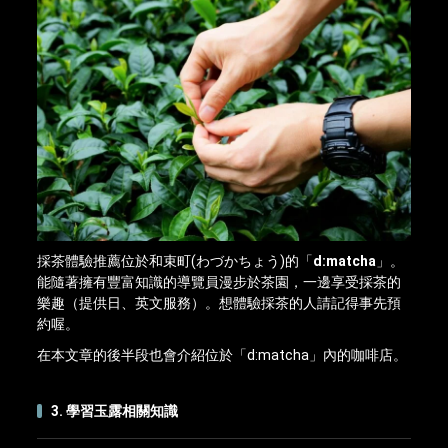
採茶體驗推薦位於和束町(わづかちょう)的「
d:matcha
」。
能隨著擁有豐富知識的導覽員漫步於茶園，一邊享受採茶的
樂趣（提供日、英文服務）。想體驗採茶的人請記得事先預
約喔。
在本文章的後半段也會介紹位於「d:matcha」內的咖啡店。
3. 學習玉露相關知識