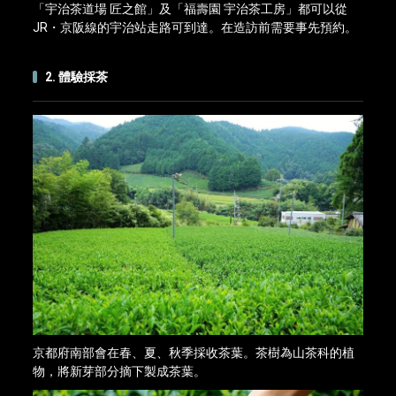
「宇治茶道場 匠之館」及「福壽園 宇治茶工房」都可以從
JR・京阪線的宇治站走路可到達。在造訪前需要事先預約。
2. 體驗採茶
京都府南部會在春、夏、秋季採收茶葉。茶樹為山茶科的植
物，將新芽部分摘下製成茶葉。