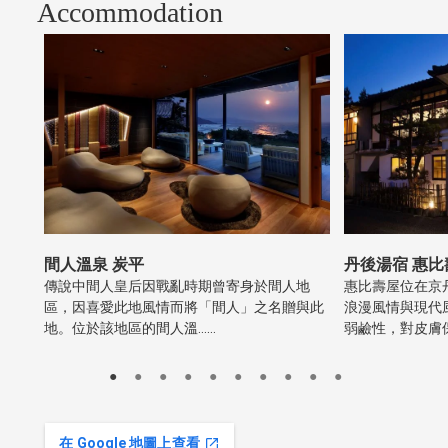
Accommodation
間人溫泉 炭平
丹後湯宿 惠比
傳說中間人皇后因戰亂時期曾寄身於間人地
惠比壽屋位在京
區，因喜愛此地風情而將「間人」之名贈與此
浪漫風情與現代
地。位於該地區的間人溫……
弱鹼性，對皮膚
在 Google 地圖上查看