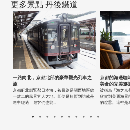
更多景點 丹後鐵道
一路向北，京都北部的豪華觀光列車之
京都的海邊咖
旅
美食的完美邂
京都府北部緊鄰日本海，被譽為是關西地區數
被稱為「海之京
一數二的風景宜人之地。即便是短暫到訪或是
欣賞到美麗海景
途中經過，遊客們也能…
的喧囂。這裡是