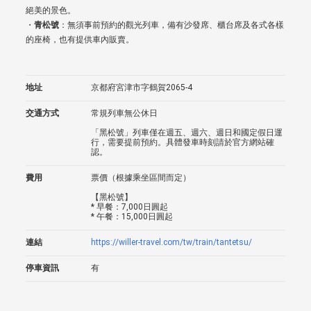
絕美的景色。
・
青松號
：無須事前預約的觀光列車，備有沙發席、櫃台席及各式各樣
的座椅，也有提供車內販賣。
地址
京都府宮津市字鶴賀2065-4
交通方式
常規列車無公休日
「黑松號」列車僅在週五、週六、週日和國定假日運
行，需要提前預約。具體發車時刻請於官方網站確
認。
費用
票價（根據乘坐區間而定）
【黑松號】
* 早餐：7,000日圓起
* 午餐：15,000日圓起
連結
https://willer-travel.com/tw/train/tantetsu/
停車資訊
有