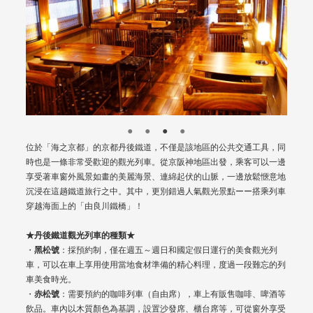
位於「海之京都」的京都丹後鐵道，不僅是該地區的公共交通工具，同
時也是一條非常受歡迎的觀光列車。從京阪神地區出發，乘客可以一邊
享受著車窗外風景如畫的美麗海景、連綿起伏的山脈，一邊放鬆愜意地
沉浸在這趟鐵道旅行之中。其中，更別錯過人氣觀光景點ーー搭乘列車
穿越海面上的「由良川鐵橋」！
★丹後鐵道觀光列車的種類★
・
黑松號
：採預約制，僅在週五～週日和國定假日運行的美食觀光列
車，可以在車上享用使用當地食材準備的精心料理，度過一段難忘的列
車美食時光。
・
赤松號
：需要預約的咖啡列車（自由席），車上有販售咖啡、啤酒等
飲品。車內以木質顏色為基調，設置沙發席、櫃台席等，可從窗外享受